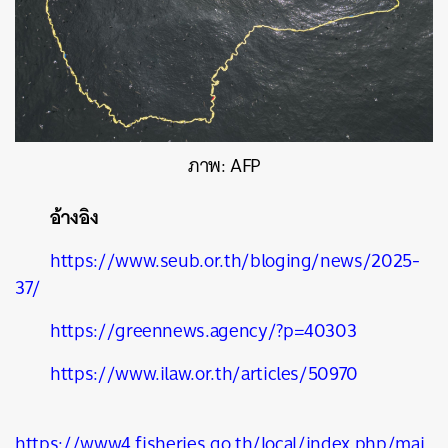
ภาพ: AFP
อ้างอิง
https://www.seub.or.th/bloging/news/2025-
37/
https://greennews.agency/?p=40303
https://www.ilaw.or.th/articles/50970
https://www4.fisheries.go.th/local/index.php/mai