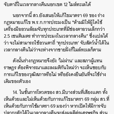
จับตาถี่ในเวลากลางคืนนอกเขต 12 ไมล์ทะเลได้
นอกจากนี้ สว.ยังเสนอให้แก้ไขมาตรา 69 ของ ร่าง
กฎหมายแก้ไข พ.ร.ก.การประมงเป็น “ห้ามมิให้ผู้ใดใช้
เครื่องมืออวนล้อมจับทุกประเภทที่มีช่องตาอวนเล็กกว่า
2.5 เซนติเมตร ทำการประมงในเวลากลางคืน” ซึ่งแปลได้
ว่า จะไม่สามารถใช้อวนตาถี่ ‘ทุกประเภท’ จับสัตว์น้ำได้ใน
เวลากลางคืนไม่ว่าจะห่างจากชายฝั่งกี่ไมล์ทะเลก็ตาม
ดังนั้นร่างกฎหมายจึงยัง ‘ไม่ผ่าน’ และสภาผู้แทน
ราษฎร ต้องพิจารณาและลงมติกันใหม่ว่า จะเห็นชอบกับ
การแก้ไขของวุฒิสภาหรือไม่ หรือยังคงยืนยันที่จะใช้ร่าง
เดิมของตัวเอง
14. ในชั้นการโหวตของ สว.มีบางส่วนที่เสียงแตก ทั้ง
เห็นด้วยและไม่เห็นด้วยกับการแก้ไขมาตรา 69 กลุ่ม สว.ที่
เห็นด้วยกับการใช้มาตรา 69 มองว่า หากเปิดให้มีการจับ
ปลากะตักได้ในเวลากลางคืนจะส่งผลดีต่อเศรษฐกิจ ส่วน