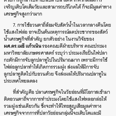
เจริญเติบโตเต็มวัยและสามารถบริโภคได้ ก็จะมีมูลค่าทาง
เศรษฐกิจสูงกว่ามาก
7. การใช้อวนตาถี่ล้อมจับสัตว์น้ำในเวลากลางคืนโดย
ใช้แสงไฟล่อ อาจเป็นต้นเหตุการณ์ลดประชากรของสัตว์
น้ำเศรษฐกิจที่สำคัญ ยกตัวอย่าง ในงานวิจัยของ
ผศ.ดร.เมธี แก้วเนิน
รองคณบดีฝ่ายบริหาร คณะประมง
มหาวิทยาลัยเกษตรศาสตร์ ระบุว่า ประมงเรือปั่นไฟปลา
กะตักมีการจับลูกปลาทูไปในปริมาณมาก เพราะมีการใช้
ไฟล่อลูกปลาทำให้เกิดการรวมฝูง ส่งผลให้มีการจับ
ลูกปลาทูติดไปกับอวนด้วย จึงส่งผลให้ปริมาณปลาทูใน
ประเทศไทยลดลง
ที่สำคัญคือ ปลาเศรษฐกิจในวัยอ่อนที่มีโอกาสเข้ามา
ติดอวนตาถี่จากการทำประมงโดยใช้แสงไฟหลอกล่อให้
รวมฝูงเช่นเดียวกัน ซึ่งจะทำให้ไทยสูญเสียมูลค่าทาง
เศรษฐกิจจากการที่ปลาวัยอ่อนกลุ่มนี้จะเติบโตและมี