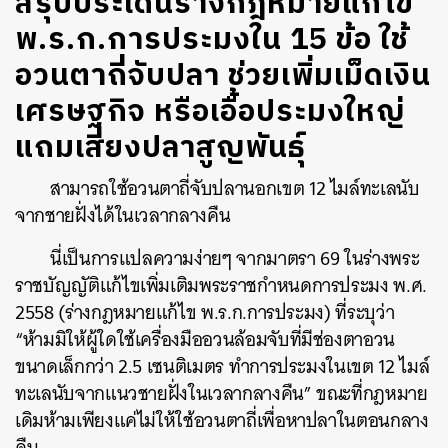
สรุปประเด็นร่างกฎหมายแก้ไข
พ.ร.ก.การประมงใน 15 ข้อ ใช้
อวนตาถี่จับปลา ช่วยเพิ่มเม็ดเงิน
เศรษฐกิจ หรือเอื้อประมงใหญ่
แถมเสี่ยงปลาสูญพันธุ์
สามารถใช้อวนตาถี่จับปลานอกเขต 12 ไมล์ทะเลนับ
จากชายฝั่งได้ในเวลากลางคืน
นี่เป็นการแปลความง่ายๆ จากมาตรา 69 ในร่างพระ
ราชบัญญัติแก้ไขเพิ่มเติมพระราชกำหนดการประมง พ.ศ.
2558 (ร่างกฎหมายแก้ไข พ.ร.ก.การประมง) ที่ระบุว่า
“ห้ามมิให้ผู้ใดใช้เครื่องมืออวนล้อมจับที่มีช่องตาอวน
ขนาดเล็กกว่า 2.5 เซนติเมตร ทำการประมงในเขต 12 ไมล์
ทะเลนับจากแนวชายฝั่งในเวลากลางคืน” ขณะที่กฎหมาย
เดิมห้ามเพียงแค่ไม่ให้ใช้อวนตาถี่เพื่อหาปลาในตอนกลาง
คืน