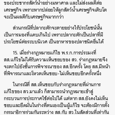
ของประชากรสัตว์น้ำอย่างมหาศาล และไม่ส่งผลดีต่อ
เศรษฐกิจ เพราะหากปล่อยให้ลูกสัตว์น้ำเศรษฐกิจเติบโต
จะเป็นผลดีกับเศรษฐกิจมากกว่า
ส่วนกรณีที่ปลากะตักจะตายอย่างไร้ประโยชน์นั้น
เป็นการมองที่แคบเกินไป เพราะปลากะตักเป็นปลาที่มี
ประโยชน์ต่อระบบนิเวศ เป็นอาหารของปลาชนิดอื่นได้
15. เมื่อร่างกฎหมายแก้ไข พ.ร.ก.การประมงที่
สส.แก้ไขไม่ได้รับความเห็นชอบของ สว. ร่างกฎหมายจึง
จะตกไปยังชั้นการพิจารณาของ สส.อีกครั้ง โดย สส.มีหน้า
ที่พิจารณาและโหวตเห็นชอบ-ไม่เห็นชอบอีกครั้งหนึ่ง
ในกรณีที่ สส.เห็นชอบกับร่างกฎหมายที่ผ่านการ
แก้ไขของ สว.มาแล้ว ก็สามารถนำกฎหมายเข้าสู่
กระบวนการประกาศใช้ต่อไปได้ แต่หาก สส.ยังคงไม่เห็น
ชอบและยึดมั่นในร่างที่ตนเองเป็นผู้แก้ไข จะต้องมีการตั้ง
กรรมาธิการร่วมกันระหว่าง สส.กับ สว.ในสัดส่วนที่เท่ากัน