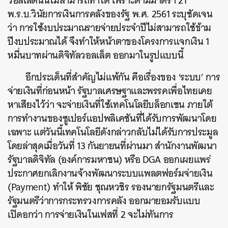
วอลเล็ตนั้นไม่สามารถทำได้ เพราะตามมาตรา 21
พ.ร.บ.วินัยการเงินการคลังของรัฐ พ.ศ. 2561 ระบุชัดเจน
ว่า การใช้งบประมาณรายจ่ายประจำปีไม่สามารถใช้ข้าม
ปีงบประมาณได้ จึงทำให้หน้าตาของโครงการแจกเงิน 1
หมื่นบาทผ่านดิจิทัลวอลเล็ต ออกมาในรูปแบบนี้
อีกประเด็นที่สำคัญไม่แพ้กัน คือเรื่องของ ‘ระบบ’ การ
จ่ายเงินที่ก่อนหน้า รัฐบาลเศรษฐาและพรรคเพื่อไทยเคย
ค้นหา
หาเสียงไว้ว่า จะจ่ายเงินที่ใช้เทคโนโลยีบล็อกเชน ภายใต้
SHARE
TWEET
LINE
EMAIL
การทำงานของซูเปอร์แอปพลิเคชันที่ได้รับการพัฒนาโดย
เฉพาะ แต่วันนี้เทคโนโลยีดังกล่าวกลับไม่ได้รับการประมูล
โดยล่าสุดเมื่อวันที่ 13 กันยายนที่ผ่านมา สำนักงานพัฒนา
รัฐบาลดิจิทัล (องค์การมหาชน) หรือ DGA ออกเผยแพร่
ประกาศยกเลิกงานจ้างพัฒนาระบบแพลตฟอร์มจ่ายเงิน
(Payment) ทำให้ พิชัย ชุณหวชิร รองนายกรัฐมนตรีและ
รัฐมนตรีว่าการกระทรวงการคลัง ออกมายอมรับแบบ
เปิดอกว่า การจ่ายเงินในเฟสที่ 2 จะไม่ทันการ