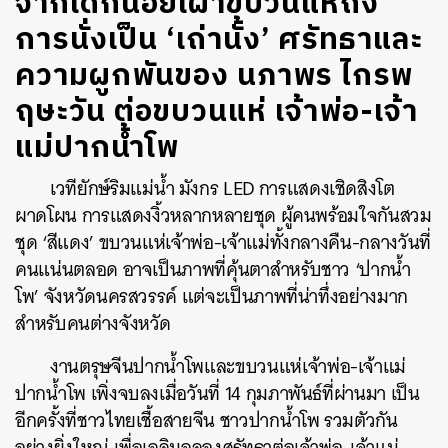
จากเด็กน้อยเฝ้าขบวนแห่ถึง
การนั่งเป็น ‘เถ่านั้ง’ ศรัทธาและ
ความผูกพันของ นภาพร ไกรพ
ฤษะวัน ต่อขบวนแห่ เจ้าพ่อ-เจ้า
แม่ปากน้ำโพ
เวทียักษ์ริมแม่น้ำ มังกร LED การแสดงเชิดสิงโต
ผาดโผน การแสดงงิ้วหลากหลายชุด ผู้คนพร้อมใจกันสวม
ชุด ‘สีแดง’ ขบวนแห่เจ้าพ่อ-เจ้าแม่ทั้งกลางคืน-กลางวันที่
คนแน่นตลอด อาจเป็นภาพที่คุ้นตาสำหรับชาว ‘ปากน้ำ
โพ’ จังหวัดนครสวรรค์ แต่จะเป็นภาพที่น่าทึ่งอย่างมาก
สำหรับคนต่างจังหวัด
งานตรุษจีนปากน้ำโพและขบวนแห่เจ้าพ่อ-เจ้าแม่
ปากน้ำโพ เพิ่งจบลงเมื่อวันที่ 14 กุมภาพันธ์ที่ผ่านมา เป็น
อีกครั้งที่ชาวไทยเชื้อสายจีน ชาวปากน้ำโพ รวมตัวกัน
อย่างยิ่งใหญ่ เพื่อเฉลิมฉลองศรัทธาต่อเจ้าพ่อ-เจ้าแม่