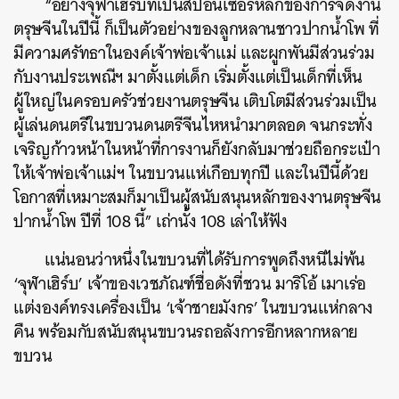
“อย่างจุฬาเฮิร์บที่เป็นสปอนเซอร์หลักของการจัดงาน
ตรุษจีนในปีนี้ ก็เป็นตัวอย่างของลูกหลานชาวปากน้ำโพ ที่
มีความศรัทธาในองค์เจ้าพ่อเจ้าแม่ และผูกพันมีส่วนร่วม
กับงานประเพณีฯ มาตั้งแต่เด็ก เริ่มตั้งแต่เป็นเด็กที่เห็น
ผู้ใหญ่ในครอบครัวช่วยงานตรุษจีน เติบโตมีส่วนร่วมเป็น
ผู้เล่นดนตรีในขบวนดนตรีจีนไหหนำมาตลอด จนกระทั่ง
เจริญก้าวหน้าในหน้าที่การงานก็ยังกลับมาช่วยถือกระเป๋า
ให้เจ้าพ่อเจ้าแม่ฯ ในขบวนแห่เกือบทุกปี และในปีนี้ด้วย
โอกาสที่เหมาะสมก็มาเป็นผู้สนับสนุนหลักของงานตรุษจีน
ปากน้ำโพ ปีที่ 108 นี้” เถ่านั้ง 108 เล่าให้ฟัง
แน่นอนว่าหนึ่งในขบวนที่ได้รับการพูดถึงหนีไม่พ้น
‘จุฬาเฮิร์บ’ เจ้าของเวชภัณฑ์ชื่อดังที่ชวน มาริโอ้ เมาเร่อ
แต่งองค์ทรงเครื่องเป็น ‘เจ้าชายมังกร’ ในขบวนแห่กลาง
คืน พร้อมกับสนับสนุนขบวนรถอลังการอีกหลากหลาย
ขบวน