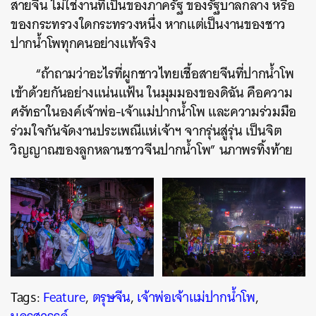
สายจีน ไม่ใช่งานที่เป็นของภาครัฐ ของรัฐบาลกลาง หรือ
ของกระทรวงใดกระทรวงหนึ่ง หากแต่เป็นงานของชาว
ปากน้ำโพทุกคนอย่างแท้จริง
“ถ้าถามว่าอะไรที่ผูกชาวไทยเชื้อสายจีนที่ปากน้ำโพ
เข้าด้วยกันอย่างแน่นแฟ้น ในมุมมองของดิฉัน คือความ
ศรัทธาในองค์เจ้าพ่อ-เจ้าแม่ปากน้ำโพ และความร่วมมือ
ร่วมใจกันจัดงานประเพณีแห่เจ้าฯ จากรุ่นสู่รุ่น เป็นจิต
วิญญาณของลูกหลานชาวจีนปากน้ำโพ” นภาพรทิ้งท้าย
Tags:
Feature
,
ตรุษจีน
,
เจ้าพ่อเจ้าแม่ปากน้ำโพ
,