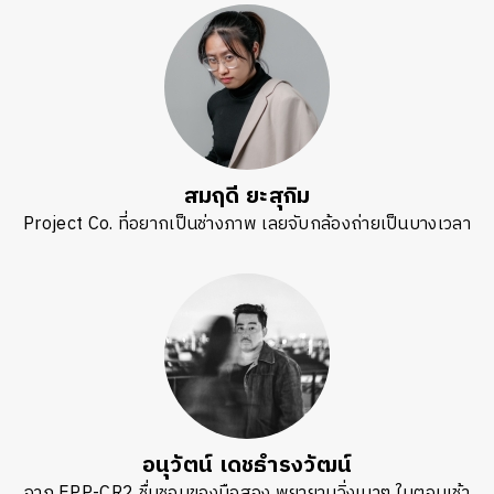
สมฤดี ยะสุกิม
Project Co. ที่อยากเป็นช่างภาพ เลยจับกล้องถ่ายเป็นบางเวลา
อนุวัตน์ เดชธำรงวัฒน์
จาก EPP-CR2 ชื่นชอบของมือสอง พยายามวิ่งเบาๆ ในตอนเช้า