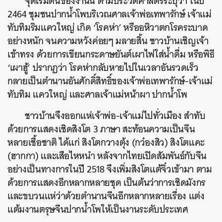
จุดเริ่มต้นของงานนี้ ตามประวัติศาสตร์ระบุว่า ในปี
2464 ชุมชนปากน้ำโพบริเวณศาลเจ้าพ่อเทพารักษ์ เจ้าแม่
ทับทิมริมแควใหญ่ เกิด ‘โรคห่า’ หรืออหิวาตกโรคระบาด
อย่างหนัก จนความหวังค่อยๆ มลายสิ้น ชาวบ้านเชิญเจ้า
เข้าทรง ด้วยการเขียนกระดาษยันต์เผาไฟใส่น้ำดื่ม หรือพิธี
‘เผาฮู้’ ปรากฏว่า โรคห่ากลับหายไปในเวลาอันรวดเร็ว
กลายเป็นตำนานอันศักดิ์สิทธิ์ของเจ้าพ่อเทพารักษ์-เจ้าแม่
ทับทิม แควใหญ่ และศาลเจ้าแม่หน้าผา ปากน้ำโพ
ชาวบ้านจึงออกแห่เจ้าพ่อ-เจ้าแม่ไปทั่วเมือง สำทับ
ด้วยการแสดงเชิดสิงโต 3 ภาษา สะท้อนความเป็นจีน
หลายเชื้อชาติ ได้แก่ สิงโตกวางตุ้ง (กว๋องสิว) สิงโตแคะ
(ฮากกา) และเสือไหหนำ หลังจากไทยเปิดสัมพันธ์กับจีน
อย่างเป็นทางการในปี 2518 จึงเพิ่มสิงโตแต้จิ๋วเข้ามา ตาม
ด้วยการแสดงอีกหลากหลายชุด เป็นต้นว่าการเชิดมังกร
และขบวนแห่ว่าด้วยตำนานจีนอีกหลากหลายเรื่อง แต่ง
แต้มงานตรุษจีนปากน้ำโพให้เป็นงานระดับประเทศ