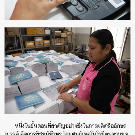
หนึ่งในขั้นตอนที่สำคัญอย่างยิ่งในการผลิตสื่ออักษร
เบรลล์ คือการพิสูจน์อักษร โดยศูนย์เทคโนโลยีคนตาบอด