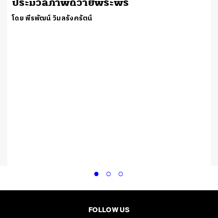
ประมวลภาพถวายพระพร
โดย พีรพัฒน์ วิมลรังครัตน์
FOLLOW US