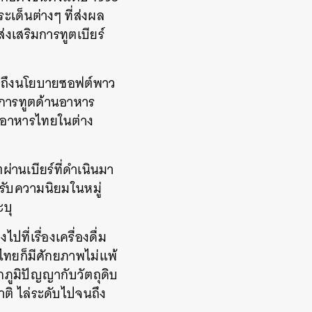
ะเด็นต่างๆ ที่ส่งผล
งเสริมการทูตเบียร์
นึกถึงนโยบายซอฟต์พาว
การทูตด้านอาหาร
นอาหารไทยในต่าง
่านเบียร์ที่ดำเนินมา
่รับความนิยมในหมู่
ะบุ
่เรื่องเครื่องดื่ม
ไทยก็มีศักยภาพไม่แพ้
กภูมิปัญญากับวัตถุดิบ
าติ ไล่ระดับไปจนถึง