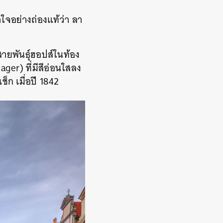
าใจอย่างถ่องแท้ว่า ลา
สายพันธุ์ฮอปส์ในท้อง
ager) ที่มีสีอ่อนใสลง
็ก เมื่อปี 1842