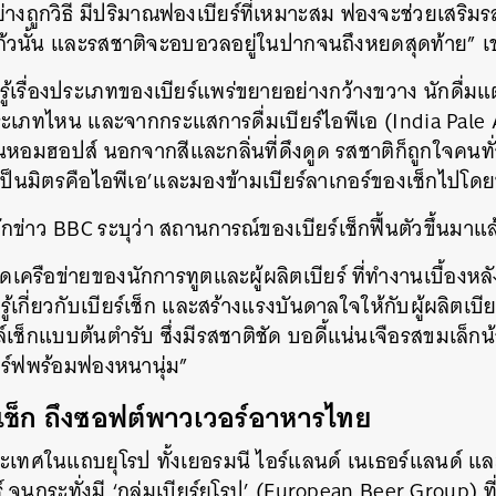
อย่างถูกวิธี มีปริมาณฟองเบียร์ที่เหมาะสม ฟองจะช่วยเส
ร์แก้วนั้น และรสชาติจะอบอวลอยู่ในปากจนถึงหยดสุดท้าย”
รู้เรื่องประเภทของเบียร์แพร่ขยายอย่างกว้างขวาง นักดื่มแต่
ระเภทไหน และจากกระแสการดื่มเบียร์ไอพีเอ
(India Pale 
่นหอมฮอปส์ นอกจากสีและกลิ่นที่ดึงดูด รสชาติก็ถูกใจคน
ที่เป็นมิตรคือไอพีเอ’และมองข้ามเบียร์ลาเกอร์ของเช็กไปโด
กข่าว BBC ระบุว่า สถานการณ์ของเบียร์เช็กฟื้นตัวขึ้นมาแล
กิดเครือข่ายของนักการทูตและผู้ผลิตเบียร์ ที่ทำงานเบื้องหลั
ู้เกี่ยวกับเบียร์เช็ก และสร้างแรงบันดาลใจให้กับผู้ผลิตเบ
์เช็กแบบต้นตำรับ ซึ่งมีรสชาติชัด บอดี้แน่นเจือรสขมเล็กน
ิร์ฟพร้อมฟองหนานุ่ม”
์เช็ก ถึงซอฟต์พาวเวอร์อาหารไทย
เทศในแถบยุโรป ทั้งเยอรมนี ไอร์แลนด์ เนเธอร์แลนด์ แล
์ จนกระทั่งมี ‘กลุ่มเบียร์ยุโรป’ (European Beer Group) ที่ก่