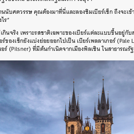
านนับศตวรรษ คุณต้องมาที่นี่และลองชิมเบียร์เช็ก ถึงจะเข้
างไร”
่เกินจริง เพราะรสชาติเฉพาะของเบียร์แต่ละแบบขึ้นอยู่กับ
เกอร์ของเช็กยังแบ่งย่อยออกไปเป็น เบียร์เพลลาเกอร์ (Pale L
อร์ (Pilsner) ที่มีต้นกำเนิดจากเมืองพิลเซิน ในสาธารณรัฐเช
นหา