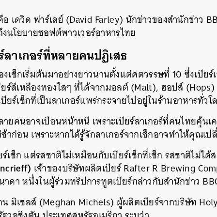
จคือ เดวิด ฟาร์เลย์ (David Farley) นักข่าวของสำนักข่าว 
ึกถึงนโยบายซอฟต์พาวเวอร์อาหารไทย
ยร์ลาเกอร์ที่หลายคนปฏิเสธ
งเช็กเริ่มต้นมาอย่างยาวนานตั้งแต่ศตวรรษที่ 10 ซึ่งเบียร์
นเบียร์สีเหลืองทองใสๆ ที่ได้จากมอลต์ (Malt), ฮอปส์ (Hop
องเบียร์เช็กที่เป็นลาเกอร์แพร่กระจายไปอยู่ในร้านอาหารทั่วโ
ายคนอาจเบือนหน้าหนี เพราะเบียร์ลาเกอร์ที่คนไทยคุ้นเคย
่ช้าก่อน เพราะหากได้รู้จักลาเกอร์จากเช็กอาจทำให้คุณเปล
ร์เช็ก แต่รสชาติไม่เหมือนกับเบียร์เช็กที่เช็ก รสชาติไม่ได้สด
ncrieff)
เจ้าของบริษัทผลิตเบียร์ Rafter R Brewing Com
ดา หนึ่งในผู้ร่วมทริปการทูตเบียร์กล่าวกับสำนักข่าว BB
แกน มิเชลส์ (Meghan Michels) ผู้ผลิตเบียร์จากบริษัท H
ัฐวอชิงตัน ประเทศสหรัฐอเมริกา ระบุว่า