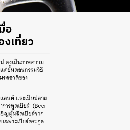
ื่อ
งเที่ยว
ุโรป คงเป็นภาพความ
แต่ขั้นตอนกรรมวิธี
ิ้มรสชาติของ
ร์แลนด์ และเป็นปลาย
‘การทูตเบียร์’ (Beer
ิญผู้ผลิตเบียร์จาก
ยเฉพาะเบียร์ตระกูล