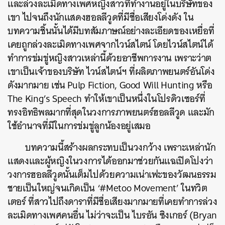
และล่วงละเมิดทางเพศหญิงสาวที่ทำงานอยู่ในบริษัทของ
เขา ไปจนถึงนักแสดงฮอลลีวูดที่มีชื่อเสียงโด่งดัง ใน
บทความชิ้นนั้นได้มีบทสัมภาษณ์อย่างละเอียดของเหยื่อที่
เคยถูกล่วงละเมิดทางเพศจากไวน์สไตน์ โดยไวน์สไตน์ได้
ทำการข่มขู่หญิงสาวเหล่านี้ด้วยอาชีพการงาน เพราะว่าต
เขาเป็นเจ้าของบริษัท ไวน์สไตน์ฯ ที่ผลิตภาพยนตร์อันโด่ง
ดังมากมาย เช่น Pulp Fiction, Good Will Hunting หรือ
The King’s Speech ทำให้เขาเป็นหนึ่งในโปรดิวเซอร์ที่
ทรงอิทธิพลมากที่สุดในวงการภาพยนตร์ฮอลลีวูด และมัก
ใช้อำนาจที่มีในการข่มขู่ลูกน้องอยู่เสมอ
บทความนี้สร้างผลกระทบเป็นวงกว้าง เพราะเหล่านัก
แสดงและผู้หญิงในวงการได้ออกมาช่วยกันแฉเปิดโปงว่า
วงการฮอลลีวูดนั้นเต็มไปด้วยความเน่าเฟะของวัฒนธรรม
ชายเป็นใหญ่จนเกิดเป็น ‘
#Metoo
Movement’ ในทวิต
เตอร์ ที่สาวไปถึงดาราที่มีชื่อเสียงมากมายที่เคยทำการล่วง
ละเมิดทางเพศคนอื่น ไม่ว่าจะเป็น ไบรอัน ซิงเกอร์ (Bryan