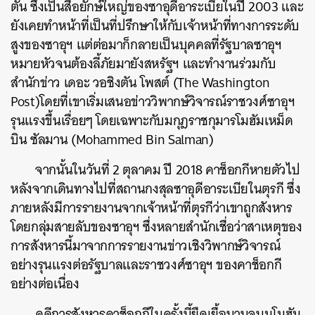
ตัน ซึ่งเป็นสื่อยักษ์ใหญ่ของซาอุดีอาระเบียในปี 2003 และ
ยังเคยทำหน้าที่เป็นที่ปรึกษาให้กับเจ้าหน้าที่ทางการระดับ
สูงของซาอุฯ แต่ต่อมาก็กลายเป็นบุคคลที่รัฐบาลซาอุฯ
หมายหัวจนต้องลี้ภัยมายังสหรัฐฯ และทำงานร่วมกับ
สำนักข่าว เดอะ วอชิงตัน โพสต์ (The Washington
Post)โดยที่เขาเริ่มเสนอข่าววิพากษ์วิจารณ์ราชวงศ์ซาอุฯ
รุนแรงขึ้นเรื่อยๆ โดยเฉพาะกับมกุฎราชกุมารโมฮัมเหม็ด
บิน ซัลมาน (Mohammed Bin Salman)
จากนั้นในวันที่ 2 ตุลาคม ปี 2018 คาช็อกกีหายตัวไป
หลังจากเดินทางไปที่สถานกงสุลซาอุดีอาระเบียในตุรกี ซึ่ง
ภายหลังมีการรายงานจากเจ้าหน้าที่ตุรกีว่าเขาถูกสังหาร
โดยกลุ่มสายลับของซาอุฯ ซึ่งหลายสำนักเชื่อว่าสาเหตุของ
การสังหารนี้มาจากการรายงานข่าวเชิงวิพากษ์วิจารณ์
อย่างรุนแรงต่อรัฐบาลและราชวงศ์ซาอุฯ ของคาช็อกกี
อย่างต่อเนื่อง
คดีการสังหารคาช็อกกีในครั้งนี้ยืดเยื้อนานจนมโมฮัม