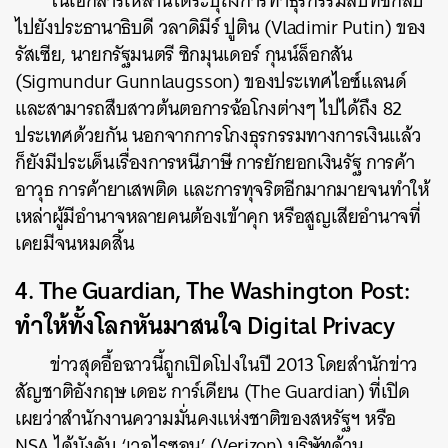
ในเอกสารเหล่านี้ได้ระบุถึงการทำธุรกรรมลับที่ชี้กลับ
ไปยังประธานาธิบดี วลาดิมีร์ ปูติน (Vladimir Putin) ของ
รัสเซีย, นายกรัฐมนตรี ซิกมุนเดอร์ กุนน์ล็อกสัน
(Sigmundur Gunnlaugsson) ของประเทศไอซ์แลนด์
และสามารถสืบสาวต้นตอการฉ้อโกงต่างๆ ไปได้ถึง 82
ประเทศด้วยกัน นอกจากการโกงธุรกรรมทางการเงินแล้ว
ก็ยังมีประเด็นเรื่องการหนีภาษี การยักยอกเงินรัฐ การค้า
ค้นหา
อาวุธ การค้ายาเสพติด และการทุจริตอีกมากมายจนทำให้
SHARE
TWEET
LINE
EMAIL
เหล่าผู้มีอำนาจหลายคนต้องเข้าคุก หรือสูญเสียอำนาจที่
เคยมีจนหมดสิ้น
4. The Guardian, The Washington Post:
ทำให้ทั้งโลกหันมาสนใจ Digital Privacy
ข่าวสุดอื้อฉาวนี้ถูกเปิดโปงในปี 2013 โดยสำนักข่าว
สัญชาติอังกฤษ เดอะ การ์เดียน (The Guardian) ที่เปิด
เผยว่าสำนักงานความมั่นคงแห่งชาติของสหรัฐฯ หรือ
NSA ได้บังคับ ‘เวอไรซอน’ (Verizon) บริษัทด้าน