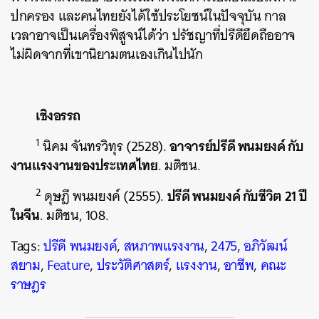
ปกครอง และคนไทยยังได้ใช้ประโยชน์ในปัจจุบัน กาล
เวลาอาจเป็นเครื่องพิสูจน์ได้ว่า ปรัชญาที่ปรีดียึดถืออาจ
ไม่ผิดจากที่เขานิยามตนเองเกินไปนัก
เชิงอรรถ
1
อาจารย์ปรีดี พนมยงค์ กับ
นิคม จันทรวิทุร (2528).
งานแรงงานของประเทศไทย
. มติชน.
2
ปรีดี พนมยงค์ กับชีวิต 21 ปี
ดุษฎี พนมยงค์ (2555).
ในจีน
. มติชน,
108.
Tags:
ปรีดี พนมยงค์
,
สหภาพแรงงาน
,
2475
,
อภิวัฒน์
สยาม
,
Feature
,
ประวัติศาสตร์
,
แรงงาน
,
อาชีพ
,
คณะ
ราษฎร