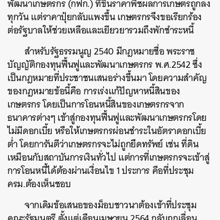
พัฒนาเกษตรกร (กฟก.) ที่ขึ้นราคาพืชผลการเกษตรถูกลง
ทุกวัน แต่ราคาปุ๋ยกลับแพงขึ้น เกษตรกรจึงขอเรียกร้อง
ต่อรัฐบาลให้ช่วยเหลือและเยียวยารวมถึงพักชำระหนี้
สำหรับรัฐธรรมนูญ​ 2540 มีกฎหมายชื่อ พระราช
บัญญัติกองทุนฟื้นฟูและพัฒนาเกษตรกร พ.ศ.2542 ซึ่ง
เป็นกฎหมายที่ประชาชนเสนอร่างขึ้นมา โดยความสำคัญ
ของกฎหมายข้อนี้คือ การเร่งแก้ปัญหาหนี้สินของ
เกษตรกร โดยเป็นการโอนหนี้สินของเกษตรกรจาก
ธนาคารต่างๆ เข้าสู่กองทุนฟื้นฟูและพัฒนาเกษตรกรโดย
ไม่มีดอกเบี้ย หรือให้เกษตรกรผ่อนชำระในอัตราดอกเบี้ย
ต่ำ โดยการันตีว่าเกษตรกรจะไม่ถูกยึดทรัพย์ เช่น ที่ดิน
เหมือนกับสถาบันการเงินทั่วไป แต่การที่เกษตรกรจะเข้าสู่
การโอนหนี้ได้ต้องผ่านเงื่อนไข 1 ประการ คือที่ประชุม
ครม.ต้องเห็นชอบ
จากเดิมข้อเสนอของม็อบชาวนาต้องเข้าที่ประชุม
คณะรัฐมนตรี ตั้งแต่เดือนเมษายน 2564 กลับถูกเลื่อน