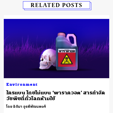
RELATED POSTS
Environment
ฟ
ใครแบน ไทยไม่แบน ‘พาราควอต’ สารกำจัด
วัชพืชที่ทั่วโลกห้ามใช้
โดย ธิติมา อุรพีพัฒนพงศ์