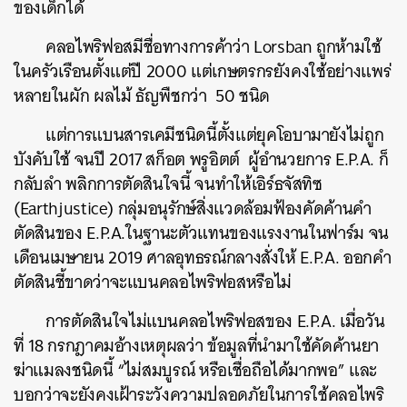
ของเด็กได้
คลอไพริฟอสมีชื่อทางการค้าว่า Lorsban ถูกห้ามใช้
ในครัวเรือนตั้งแต่ปี 2000 แต่เกษตรกรยังคงใช้อย่างแพร่
หลายในผัก ผลไม้ ธัญพืชกว่า 50 ชนิด
แต่การแบนสารเคมีชนิดนี้ตั้งแต่ยุคโอบามายังไม่ถูก
บังคับใช้ จนปี 2017 สก็อต พรูอิตต์ ผู้อำนวยการ E.P.A. ก็
กลับลำ พลิกการตัดสินใจนี้ จนทำให้เอิร์ธจัสทิซ
(Earthjustice) กลุ่มอนุรักษ์สิ่งแวดล้อมฟ้องคัดค้านคำ
ตัดสินของ E.P.A.ในฐานะตัวแทนของแรงงานในฟาร์ม จน
เดือนเมษายน 2019 ศาลอุทธรณ์กลางสั่งให้ E.P.A. ออกคำ
ตัดสินชี้ขาดว่าจะแบนคลอไพริฟอสหรือไม่
การตัดสินใจไม่แบนคลอไพริฟอสของ E.P.A. เมื่อวัน
ที่ 18 กรกฎาคมอ้างเหตุผลว่า ข้อมูลที่นำมาใช้คัดค้านยา
ฆ่าแมลงชนิดนี้ “ไม่สมบูรณ์ หรือเชื่อถือได้มากพอ” และ
บอกว่าจะยังคงเฝ้าระวังความปลอดภัยในการใช้คลอไพริ