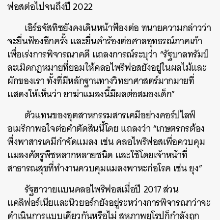
ฟอสต่อไปจนถึงปี 2022
เอิร์ธจัสทิซยังคงเดินหน้าฟ้องต่อ ทนายความกล่าวว่า
จะยื่นฟ้องอีกครั้ง และยื่นคำร้องต่อศาลอุทธรณ์ภาคเก้า
เพื่อเร่งการพิจารณาคดี แถลงการณ์ระบุว่า “รัฐบาลทรัมป์
ละเมิดกฎหมายที่ยอมให้คลอไพริฟอสยังอยู่ในผลไม้และ
ผักของเรา ทั้งที่มีหลักฐานทางวิทยาศาสตร์มากมายที่
แสดงให้เห็นว่า ยาฆ่าแมลงนี้มีผลต่อสมองเด็ก”
ตัวแทนของอุตสาหกรรมสารเคมีอย่างคอร์ปไลฟ์
อเมริกาพอใจต่อคำตัดสินนี้โดย แถลงว่า “เกษตรกรต้อง
พึ่งพาสารเคมีกำจัดแมลง เช่น คลอไพริฟอสเพื่อควบคุม
แมลงศัตรูพืชหลากหลายชนิด และใช้โดยเจ้าหน้าที่
สาธารณสุขที่ทำงานควบคุมแมลงพาหะก่อโรค เช่น ยุง”
รัฐฮาวายแบนคลอไพริฟอสเมื่อปี 2017 ส่วน
แคลิฟอร์เนียและนิวยอร์กยังอยู่ระหว่างการพิจารณาว่าจะ
ดำเนินการแบบเดียวกันหรือไม่ สหภาพยุโรปก็กำลังถูก