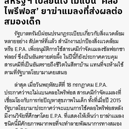
สหรัฐฯ เปลี่ยนใจ ไม่แบน ‘คลอ
ไพรีฟอส’ ยาฆ่าแมลงที่ส่งผลต่อ
สมองเด็ก
รัฐบาลทรัมป์ผ่อนปรนกฎระเบียบเกี่ยวกับสิ่งแวดล้อม
หลายอย่าง สัปดาห์ที่แล้ว สำนักงานปกป้องสิ่งแวดล้อม
หรือ E.P.A. เพิ่งอนุมัติการใช้สารเคมีกำจัดแมลงซัลฟอกซา
ฟลอร์ ซึ่งเป็นอันตรายต่อผึ้ง ในปีนี้ก็ยังประกาศควบคุม
สารเคมีที่เป็นอันตรายถึงชีวิตในสีทาบ้าน แทนที่จะห้ามใช้
ตามที่รัฐบาลโอบามาเคยเสนอ
ล่าสุด
เมื่อวันพฤหัสบดีที่ 18 กรกฎาคม
E.P.A.
ประกาศว่า
จะไม่แบน
คลอไพริฟอส
สารเคมีกำจัดแมลงที่
เชื่อมโยงกับการก่อปัญหาสุขภาพในเด็ก ทั้งที่
เมื่อปี 2015
รัฐบาลโอบามาประกาศว่าจะแบนการใช้คลอไพริฟอสหลัง
มีงานวิจัยที่ศึกษาโดย E.P.A. ที่แสดงให้เห็นว่า ยาฆ่าแมลง
ชนิดนี้มีศักยภาพมากพอที่จะทำลายพัฒนาการทางสมอง