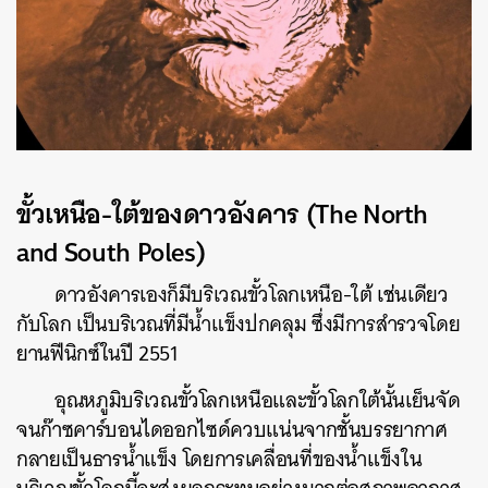
ขั้วเหนือ-ใต้ของดาวอังคาร (The North
and South Poles)
ดาวอังคารเองก็มีบริเวณขั้วโลกเหนือ-ใต้ เช่นเดียว
กับโลก เป็นบริเวณที่มีน้ำแข็งปกคลุม ซึ่งมีการสำรวจโดย
ยานฟีนิกซ์ในปี 2551
ค้นหา
อุณหภูมิบริเวณขั้วโลกเหนือและขั้วโลกใต้นั้นเย็นจัด
SHARE
TWEET
LINE
EMAIL
จนก๊าซคาร์บอนไดออกไซด์ควบแน่นจากชั้นบรรยากาศ
กลายเป็นธารน้ำแข็ง โดยการเคลื่อนที่ของน้ำแข็งใน