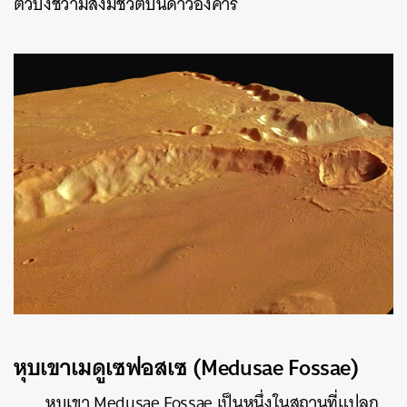
ตัวบ่งชี้ว่ามีสิ่งมีชีวิตบนดาวอังคาร
หุบเขาเมดูเซฟอสเซ (Medusae Fossae)
หุบเขา Medusae Fossae เป็นหนึ่งในสถานที่แปลก