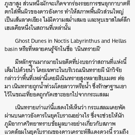
ภูเขาสูง ส่วนหนึ่งมักจะเกิดจากร่องรอยการชนอุกกาบาตที่
ตกใส่พื้นผิวของดาวอังคาร ทำให้สภาพพื้นผิวส่วนใหญ่
เป็นเส้นลาดเอียง ไม่มีความสม่ำเสมอ และหุบเขาสไลด์ลึก
เฮเลคือหนึ่งในสถานที่เหล่านั้น
Ghost Dunes in Noctis Labyrinthus and Hellas
basin หรือที่หลายคนรู้จักในชื่อ ‘เนินทรายผี’
มีหลักฐานมากมายในอดีตที่บ่งบอกว่าสถานที่แห่งนี้
เต็มไปด้วยน้ำ โดยเฉพาะในบริเวณเนินทรายผี นักวิจัย
กล่าวว่าพื้นที่เหล่านี้เคยมีเนินทรายสูงหลายสิบเมตร ต่อ
มา เนินทรายถูกน้ำท่วมโดยลาวาหรือน้ำ ซึ่งรักษาฐานเอา
ไว้ในขณะที่ยอดถูกกัดเซาะออกไปจากกระแสลม
เนินทรายเก่าแก่นี้แสดงให้เห็นว่า กระแสลมเคยพัด
ผ่านบนดาวอังคารในยุคโบราณอย่างไร ซึ่งจะช่วยให้นัก
ภูมิอากาศวิทยาทราบข้อมูลบางอย่างเกี่ยวกับสภาพ
แวดล้อมในยุคโบราณของดาวเคราะห์สีแดงดวงนี้ รวมถึง