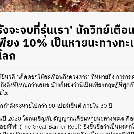
ังจะจบที่รุ่นเรา’ นักวิทย์เต
อเพียง 10% เป็นหายนะทางทะเ
งโลก
นวลี ‘เด็ดดอกไม้สะเทือนถึงดวงดาว’ ที่หมายถึง การกระทำ
ึงสิ่งที่ใหญ่กว่าเสมอ บ้างก็มองว่านี่เป็นเพียงทฤษฏีที่พู
อไม่
งโลกกำลังจะหายไปกว่า 90 เปอร์เซ็นต์ ภายใน 30 ปี’
ต้นปี 2020 โลกเผชิญกับสัญญาณเตือนหายนะทางทะเล คือแ
ออร์รีฟ’ (The Great Barrier Reef) ซึ่งขึ้นชื่อว่าเป็นมร