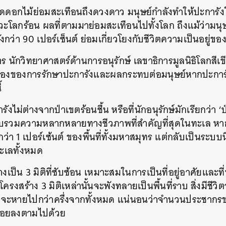
ด็ดดอกไม้ย่อมสะเทือนถึงดวงดาว มนุษย์กำลังทำให้ปะการัง
SHARE
TWEET
LINE
EMAIL
ะโลกร้อน ผลที่ตามมาย่อมสะเทือนไปทั้งโลก ถึงแม้ว่ามนุ
ว่า 90 เปอร์เซ็นต์ ย่อมเกี่ยวโยงกับชีวิตความเป็นอยู่ขอ
 นักวิทยาศาสตร์ด้านการอนุรักษ์ เลขาธิการมูลนิธิโลกสีเขีย
เรื่องของการรักษาปะการังและผลกระทบต่อมนุษย์หากปะกา
้
งไม่ต่างจากป่าเขตร้อนชื้น หรือที่นักอนุรักษ์มักเรียกว่า 
รวบรวมความหลากหลายทางชีวภาพที่สำคัญที่สุดในทะเล ห
อยกว่า 1 เปอร์เซ้นต์ ของพื้นที่ทั้งมหาสมุทร แต่กลับเป็นระบบน
ทะเลทั้งหมด
างเป็น 3 มิติที่ซับซ้อน เหมาะสมในการเป็นที่อยู่อาศัยและ
รงสร้าง 3 มิติเหล่านั้นจะพังทลายเป็นพื้นที่ราบ สิ่งมีชีวิตจะ
มดจะหายไปกว่าครึ่งจากทั้งหมด แน่นอนว่าจำนวนประชากร
ถอยลงตามไปด้วย