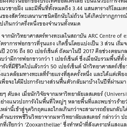
ายฝั่งตะวันออกของประเทศออสเตรเลีย เป็นแนวปะการังที่
วชายฝั่ง และมีพื้นที่ทั้งหมดถึง 3.44 แสนตารางกิโลเมต
นของสัตว์ทะเลนานาชนิดอีกนับไม่ถ้วน ได้เกิดปรากฏการ
เกินกว่าครึ่งหนึ่งของจำนวนทั้งหมด
 ปี จากนักวิทยาศาสตร์ทางทะเลในสถาบัน ARC Centre of e
ัตราการฟอกขาวที่รุนแรง เกิดขึ้นโดยแบ่งเป็น 3 ส่วน เริ
 2016 ถึง 80 เปอร์เซ็นต์ ถัดมาในปี 2017 คือช่วงตอนกลา
ว่ามีการฟอกขาวกว่า 1 เปอร์เซ็นต์ ซึ่งเมื่อนับรวมพื้นที่ทั้ง
งที่มีชีวิตไปแล้วกว่า 50 เปอร์เซ็นต์ นักวิทยาศาสตร์เชื่
แวดล้อมทางทะเลที่ร้ายแรงที่สุดครั้งหนึ่ง และได้แต่เพียง
 เพื่อจะได้มีปะการังบางส่วนฟื้นตัวกลับมาบ้างในปีที่ผ่านมา
ยๆ ดับลง เมื่อนักวิจัยจากมหาวิทยาลัยเลสเตอร์ (Universi
วอย่างแนวปะการังในพื้นที่ใหญ่ๆ หลายพื้นที่และพบข่าวร้าย
ล่านี้เข้าสู่จุดวิกฤตและไกลเกินกว่าจะสามารถย้อนกลับได้อ
านบรรพชีวินวิทยาจากมหาวิทยาลัยเลสเตอร์ กล่าวว่า ปะการ
กที่เรียกว่า ‘Zooxanthellae’ ซึ่งทำหน้าที่สังเคราะห์แสง