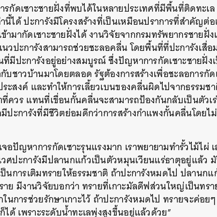
รกัดเซาะชายฝั่งที่พบได้ในหลายประเทศที่มีพื้นที่ติดทะเล
นี้ได้ ปะการังมีโครงสร้างที่เป็นเหมือนปราการที่สำคัญต่
ี่เข้ามากัดเซาะชายฝั่งได้ งานวิจัยจากกรมทรัพยากรชายฝ
 แนวปะการังสามารถช่วยชะลอคลื่น โดยพื้นที่ที่ปะการังเสื่
นที่มีปะการังอยู่อย่างสมบูรณ์ ซึ่งปัญหาการกัดเซาะชายฝั่
้เมากับชาวบ้านมาโดยตลอด รัฐต้องการสร้างเพื่อชะลอการกัด
ุดประสงค์ และทำให้การเลี้ยวเบนของคลื่นผิดไปจากธรรมชาต
่าที่ควร แทนที่เขื่อนกั้นคลื่นจะสามารถป้องกันกลับเป็นตัว
มีปะการังที่มีชีวิตย่อมดีกว่าการสร้างกำแพงกั้นคลื่นโดย
ังเจอปัญหาการกัดเซาะรุนแรงมาก เราพยายามทำรั้วไม้ไผ่
นิเวศปะการังมีปลานกแก้วเป็นตัวหมุนเวียนแร่ธาตุอยู่แล้ว 
ป็นการเติมทรายให้ธรรมชาติ ถ้าปะการังหมดไป ปลานกแก้วอ
ทราย มีงานวิจัยบอกว่า ทรายที่เกาะมัลดีฟส่วนใหญ่เป็นท
ในการช่วยรักษาเกาะไว้ ถ้าปะการังหมดไป ทรายจะค่อยๆ
ด้ เพราะระดับน้ำทะเลพุ่งสูงขึ้นอยู่แล้วด้วย”