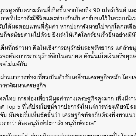
ุทรดูดซับความร้อนที่เกิดขึ้นจากโลกถึง 90 เปอร์เซ็นต์ แ
ุด การที่ปะการังมีชีวิตและช่วยกักเก็บคาร์บอนไว้ในระบบนิเ
ลับได้ผลตอบแทนที่คุ้มค่า หากปะการังหายไปจากโลกเหลือเพ
บก็จะน้อยตามไปด้วย ยิ่งเร่งให้เกิดโลกร้อนเร็วขึ้นอย่าง
ด็นที่กล่าวมา คือในเชิงการอนุรักษ์และทรัพยากร แต่ถ้าอนุร
รจะต้องการมาอนุรักษ์อีกในอนาคต ดังนั้นเม็ดเงินหรือคุ
งผลไม่แพ้กัน
่ผ่านมาการท่องเที่ยวเป็นตัวขับเคลื่อนเศรษฐกิจหลัก โด
การพัฒนาเศรษฐกิจ
ศไทย การท่องเที่ยวมีมูลค่าทางเศรษฐกิจสูงมาก เพิ่งมีงา
Top 5 ที่ได้ประโยชน์จากปะการังในแง่การท่องเที่ยวปีละ
บ มันจะเริ่มเห็นชัดขึ้นว่า เศรษฐกิจท้องถิ่นต้องพึ่งพา
ัวมากว่าต้องอนุรักษ์ปะการัง อนุรักษ์ทะเล”