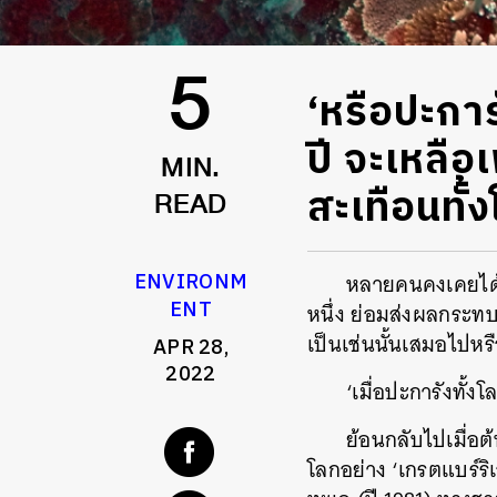
‘หรือปะการ
5
ปี จะเหลื
MIN.
สะเทือนทั้
READ
ENVIRONM
หลายคนคงเคยได้ยิ
ENT
หนึ่ง ย่อมส่งผลกระทบถ
เป็นเช่นนั้นเสมอไปหรื
APR 28,
2022
‘เมื่อปะการังทั้
ย้อนกลับไปเมื่อ
โลกอย่าง ‘เกรตแบร์ริเ