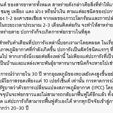
ซ็นต์ ของสารอาหารทั้งหมด สาหร่ายดังกล่าวคือสิ่งที่ทำให้
าล ชมพู เหลือง แดง ม่วง หรือน้ำเงิน ตามแต่ละชนิดของปะการ
นเพียง 1-2 องศาเซลเซียส จากผลของภาวะโลกร้อนและการปล
ๆ ในระยะเวลาประมาณ 2-3 เดือนติดต่อกัน จะทำให้สาหร่ายเ
อสาหร่ายตาย ปะการังก็จะเกิดการฟอกขาวในที่สุด
วสำหรับคำเตือนที่ปะการังเหล่านี้บอกเรามาโดยตลอด ในเร
พภูมิอากาศที่กำลังเกิดขึ้น ปะการังเป็นสัตว์ชนิดแรกๆ ที
ไป หากเรายังนิ่งเฉยต่อสิ่งเหล่านี้ ไม่เพียงแต่ปะการังที่เ
งเป็นบ้านและแหล่งเพาะพันธุ์อาหารนานาชนิดก็จะหายไปเช่
คาดการณ์ว่าภายใน 30 ปี หากอุณหภูมิของทะเลยังคงสูงขึ้นอย่
ี่จะมีโอกาสรอดเพียงแค่ 10 เปอร์เซ็นต์ เท่านั้น การคาดกา
ัฐบาลว่าด้วยการเปลี่ยนแปลงสภาพภูมิอากาศ (IPCC) โดย
ปัจจุบันจะฟอกขาวและไม่สามารถกลับมาฟื้นฟูได้อีกแล้ว ทั้ง
 แต่ปะการังก็สามารถฟื้นฟูตัวเองได้ หากทุกปัจจัยเข้าสู่ภา
่ำกว่า 20-30 ปี
นหา