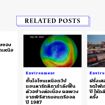
RELATED POSTS
ิษของ
รกเหนือ
Environment
Envir
ชั้นโอโซนเหนือทวีป
ฝรั่งเศ
แอนตาร์กติกากำลังฟื้น
รถไฟเก่
ตัวอย่างต่อเนื่อง ผลพวง
ปี ให้ก
จากพิธีสารมอนทรีออล
ครั้ง
ปี 1987