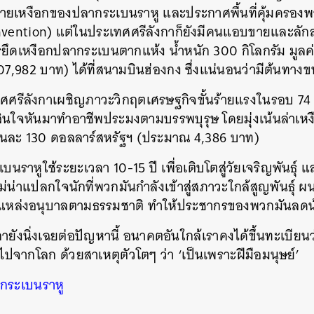
ายเหงือกของปลากระเบนราหู และประกาศพื้นที่คุ้มครอง
nvention) แต่ในประเทศศรีลังกาก็ยังมีคนแอบขายและลัก
ารยึดเหงือกปลากระเบนตากแห้ง น้ำหนัก 300 กิโลกรัม มูลค
นหา
7,982 บาท) ได้ที่สนามบินฮ่องกง ซึ่งแน่นอนว่ามีต้นทางข
SHARE
TWEET
LINE
EMAIL
ะเทศศรีลังกาเผชิญภาวะวิกฤตเศรษฐกิจขั้นร้ายแรงในรอบ 7
สินใจหันมาทำอาชีพประมงตามบรรพบุรุษ โดยมุ่งเน้นล่าเหง
ึงชิ้นละ 130 ดอลลาร์สหรัฐฯ (ประมาณ 4,386 บาท)
นราหูใช้ระยะเวลา 10-15 ปี เพื่อเติบโตสู่วัยเจริญพันธุ์ แ
งไม่น่าแปลกใจนักที่พวกมันกำลังเข้าสู่สภาวะใกล้สูญพันธุ์
ลายแหล่งอนุบาลตามธรรมชาติ ทำให้ประชากรของพวกมันลด
ายังนิ่งเฉยต่อปัญหานี้ อนาคตอันใกล้เราคงได้ขึ้นทะเบียน
ธุ์ไปจากโลก ด้วยสาเหตุตัวโตๆ ว่า ‘เป็นเพราะฝีมือมนุษย์’
กระเบนราหู