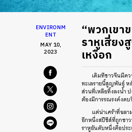
“พวกเขาขา
ENVIRONM
ENT
ราหูเสี่ยง
MAY 10,
เหงือก
2023
เดิมทีชาวจีนมีคว
ทะเลรายนี้สูญพันธุ์ 
ส่วนที่เหลือทิ้งลงน้
ต้องมีการรณรงค์งดบริ
แต่น่าเศร้าที่ฉล
อีกหนึ่งสปีชีส์ที่ถู
ราหูอันดับหนึ่งคือปร