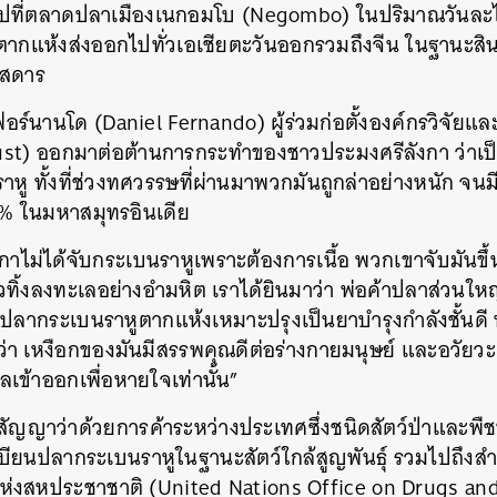
่งไปที่ตลาดปลาเมืองเนกอมโบ (Negombo) ในปริมาณวันละไ
ตากแห้งส่งออกไปทั่วเอเชียตะวันออกรวมถึงจีน ในฐานะสินค้า
ิสดาร
ล เฟอร์นานโด (Daniel Fernando) ผู้ร่วมก่อตั้งองค์กรวิจั
ust) ออกมาต่อต้านการกระทำของชาวประมงศรีลังกา ว่าเป
ู ทั้งที่ช่วงทศวรรษที่ผ่านมาพวกมันถูกล่าอย่างหนัก 
% ในมหาสมุทรอินเดีย
าไม่ได้จับกระเบนราหูเพราะต้องการเนื้อ พวกเขาจับมันขึ้
ัวทิ้งลงทะเลอย่างอำมหิต เราได้ยินมาว่า พ่อค้าปลาส่วนใหญ
ือกปลากระเบนราหูตากแห้งเหมาะปรุงเป็นยาบำรุงกำลังชั้นดี ท
นว่า เหงือกของมันมีสรรพคุณดีต่อร่างกายมนุษย์ และอวัย
ไหลเข้าออกเพื่อหายใจเท่านั้น”
สัญญาว่าด้วยการค้าระหว่างประเทศซึ่งชนิดสัตว์ป่าและพืชป่า
ะเบียนปลากระเบนราหูในฐานะสัตว์ใกล้สูญพันธุ์ รวมไปถึงส
งสหประชาชาติ (United Nations Office on Drugs and