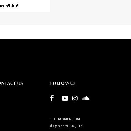
ส ทวินันท์
ONTACT US
FOLLOW US
THE MOMENTUM
day poets Co.,Ltd.