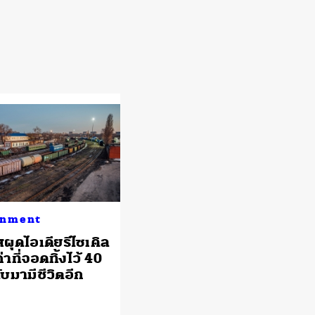
onment
สผุดไอเดียรีไซเคิล
าที่จอดทิ้งไว้ 40
ลับมามีชีวิตอีก