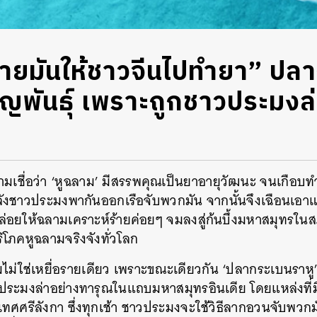
ยมันให้ชาวจีนไปทำยา” ปล
สูญพันธ์ุ เพราะถูกชาวประมงล
ามเชื่อว่า ‘หูฉลาม’ มีสรรพคุณเป็นยาอายุวัฒนะ จนเกือบทำ
หลังชาวประมงพากันออกเรือจับพวกมัน จากนั้นจึงเฉือนเอาแ
ำ ปล่อยให้ฉลามเคราะห์ร้ายค่อยๆ จมลงสู่ก้นบึ้งมหาสมุทรใน
โภคหูฉลามจริงจังทั่วโลก
ามไม่ใช่เหยื่อรายเดียว เพราะขณะเดียวกัน ‘ปลากระเบนราหู
กชาวประมงล่าอย่างทารุณในแถบมหาสมุทรอินเดีย โดยแหล่งที
ะเทศศรีลังกา ซึ่งทุกเช้า ชาวประมงจะใช้วิธีลากอวนจับพวกม