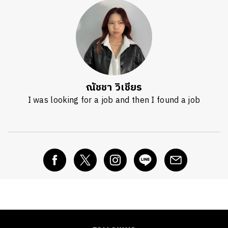
ณัชชา วิเชียร
I was looking for a job and then I found a job