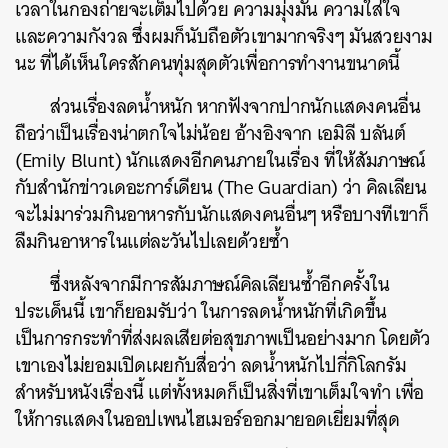
เวลาในกองถ่ายจะเต็มไปด้วย ความมุ่งมั่น ความใส่ใจ
และความกังวล ซึ่งผมก็นับถือตัวเขามากจริงๆ มันสวยงาม
นะ ที่ได้เห็นใครสักคนทุ่มสุดตัวเพื่อการทำงานขนาดนี้
ส่วนเรื่องลดน้ำหนัก หากฟังจากปากนักแสดงคนอื่น
ค้นหา
ถือว่าเป็นเรื่องน่าตกใจไม่น้อย อ้างอิงจาก เอมิลี บลันต์
SHARE
TWEET
LINE
EMAIL
(Emily Blunt) นักแสดงอีกคนภายในเรื่อง ที่ให้สัมภาษณ์
กับสำนักข่าวเดอะการ์เดียน (The Guardian) ว่า คิลเลียน
จะไม่มาร่วมกินอาหารกับนักแสดงคนอื่นๆ หรือบางทีเขาก็
ลืมกินอาหารในแต่ละวันไปเลยด้วยซ้ำ
ซึ่งหลังจากมีการสัมภาษณ์คิลเลียนซ้ำอีกครั้งใน
ประเด็นนี้ เขาก็ยอมรับว่า ในการลดน้ำหนักที่เกิดขึ้น
เป็นการกระทำที่ส่งผลเสียต่อสุขภาพเป็นอย่างมาก โดยตัว
เขาเองไม่ยอมเปิดเผยกับสื่อว่า ลดน้ำหนักไปกี่กิโลกรัม
สำหรับหนังเรื่องนี้ แต่ทั้งหมดก็เป็นสิ่งที่เขาเต็มใจทำ เพื่อ
ให้การแสดงในออปเพนไฮเมอร์ออกมายอดเยี่ยมที่สุด