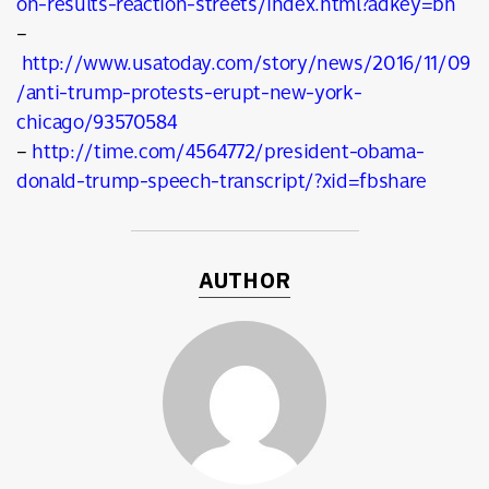
on-results-reaction-streets/index.html?adkey=bn
–
http://www.usatoday.com/story/news/2016/11/09
/anti-trump-protests-erupt-new-york-
chicago/93570584
–
http://time.com/4564772/president-obama-
donald-trump-speech-transcript/?xid=fbshare
AUTHOR