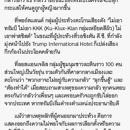
กล่าวอีกว่าเขากลัวว่าชัยชนะของทรัมป์ในครั้งนี้จะปลุก
กระแสให้คนดูถูกผู้หญิงมากขึ้น
ที่พอร์ตแลนด์ กลุ่มผู้ประท้วงตะโกนเสียงดัง “ไม่เอา
ทรัมป์ ไม่เอา KKK (Ku-Klux-Klan กลุ่มเหยียดสีผิว) ไม่
เอาฟาสซิสต์” ในขณะที่ผู้ประท้วงที่วอชิงตัน ดี.ซี. ที่กำลัง
มุ่งหน้าไปยัง Trump International Hotel ก็เปล่งเสียง
กึกก้องในประโยคคล้ายกัน
ที่ลอสแอนเจลิส กลุ่มผู้ชุมนุมชาวละตินราว 100 คน
ส่วนใหญ่เป็นวัยรุ่น รวมตัวกันที่ศาลากลางเมืองและ
ตะโกนว่า “พวกเราจะไม่อยู่กับความกลัว” “ลุกขึ้นสู้” และ
“ต้องทำได้” เมื่อสอบถามสาเหตุของความกลัว ทุกคนตอบ
ตรงกันว่ากลัวว่าเพื่อนๆ และครอบครัวจะถูกขับไล่ออก
จากประเทศ หากทรัมป์เริ่มดำรงตำแหน่งประธานาธิบดี
แม้ว่าสาเหตุหลักที่ผู้คนออกมาประท้วง คือการ
แสดงออกถึงความไม่พอใจกับผลการเลือกตั้งหรือความ