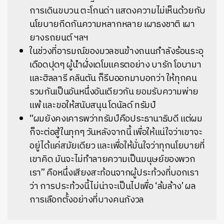
การเดินขบวน ตะโกนด่า แสดงความไม่เห็นด้วยกับ
นโยบายกีดกันความหลากหลาย เผาธงชาติ เผา
ยางรถยนต์ ฯลฯ
ในช่วงที่อารมณ์ของมวลชนข้างถนนกำลังร้อนระอุ
เดือดปุดๆ ผู้นำฝั่งเดโมแครตอย่าง บารัก โอบามา
และฮิลลารี คลินตัน ก็รีบออกมาบอกว่า ให้ทุกคน
รวมกันเป็นอันหนึ่งอันเดียวกัน ยอมรับความพ่าย
แพ้ และขอให้สนับสนุน โดนัลด์ ทรัมป์
“ผมยังคงเคารพว่าทรัมป์คือประธานาธิบดี แต่ผม
ก็จะต่อสู้ในทุกๆ วันหลังจากนี้ เพื่อให้แน่ใจว่าเขาจะ
อยู่ได้แค่สมัยเดียว และเพื่อให้มั่นใจว่าทุกนโยบายที่
เขาคิด มันจะไม่ทำลายความเป็นมนุษย์ของพวก
เรา” คือหนึ่งเสียงสะท้อนจากผู้ประท้วงที่บอกเรา
ว่า การประท้วงนี้ไม่น่าจะเป็นไปเพื่อ ‘ล้มล้าง’ ผล
การเลือกตั้งอย่างที่บางคนกังวล