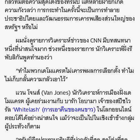
กลัวที่มีต่อความสุดโต่งของทรัมป์ แต่หลายฝ่ายก็เกิด
ความกังวลว่า การกระทำในครั้งนี้จะเป็นการทำลาย
ประชาธิปไตยและวัฒนธรรมการเคารพเสียงส่วนใหญ่ของ
สหรัฐฯ หรือไม่
ผมนั่งดูรายการวิเคราะห์ข่าวของ CNN มีบทสนทนา
หนึ่งที่น่าสนใจมาก ช่วงหนึ่งของรายการ นักวิเคราะห์ฝั่งรี
พับลิกันพูดทำนองว่า
“ทำไมพวกเดโมแครตไม่เคารพผลการเลือกตั้ง ทำไม
ไม่เก็บกลั้นความกลัวเอาไว้”
แวน โจนส์ (Van Jones) นักวิเคราะห์การเมืองฝั่งเด
โมแครต ผู้เคยร่วมงานกับ บารัก โอบามา เจ้าของสปีชไว
รัล
‘Whitelash’ (การเอาคืนของคนขาว)
ในโลกออนไลน์
ตอบโต้ได้อย่างน่าสนใจ แม้ว่าจะเป็นไปในเชิงเข้าข้างกลุ่ม
ผู้ประท้วงก็ตาม
“ทรัมป์คือประธานาธิบดีที่น่ากลัวที่สุด สุดโต่งที่สุด