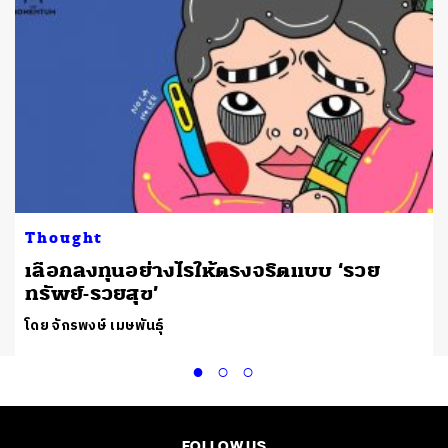
Thought
เลือกลงทุนอย่างไรให้ตรงจริตแบบ ‘รวย
ทรัพย์-รวยสุข’
โดย จักรพงษ์ เมษพันธุ์
FOLLOW US