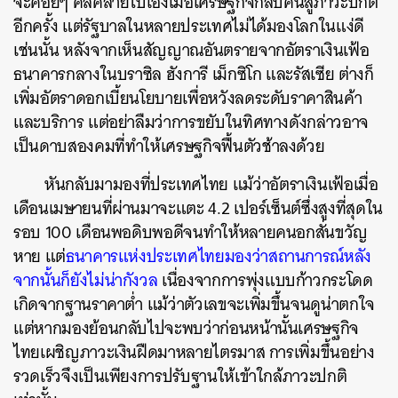
จะค่อยๆ คลี่คลายไปเองเมื่อเศรษฐกิจกลับคืนสู่ภาวะปกติ
อีกครั้ง แต่รัฐบาลในหลายประเทศไม่ได้มองโลกในแง่ดี
เช่นนั้น หลังจากเห็นสัญญาณอันตรายจากอัตราเงินเฟ้อ
ธนาคารกลางในบราซิล ฮังการี เม็กซิโก และรัสเซีย ต่างก็
เพิ่มอัตราดอกเบี้ยนโยบายเพื่อหวังลดระดับราคาสินค้า
และบริการ แต่อย่าลืมว่าการขยับในทิศทางดังกล่าวอาจ
เป็นดาบสองคมที่ทำให้เศรษฐกิจฟื้นตัวช้าลงด้วย
หันกลับมามองที่ประเทศไทย แม้ว่าอัตราเงินเฟ้อเมื่อ
เดือนเมษายนที่ผ่านมาจะแตะ 4.2 เปอร์เซ็นต์ซึ่งสูงที่สุดใน
รอบ 100 เดือนพอดิบพอดีจนทำให้หลายคนอกสั่นขวัญ
หาย แต่
ธนาคารแห่งประเทศไทยมองว่าสถานการณ์หลัง
จากนั้นก็ยังไม่น่ากังวล
เนื่องจากการพุ่งแบบก้าวกระโดด
เกิดจากฐานราคาต่ำ แม้ว่าตัวเลขจะเพิ่มขึ้นจนดูน่าตกใจ
แต่หากมองย้อนกลับไปจะพบว่าก่อนหน้านั้นเศรษฐกิจ
ไทยเผชิญภาวะเงินฝืดมาหลายไตรมาส การเพิ่มขึ้นอย่าง
รวดเร็วจึงเป็นเพียงการปรับฐานให้เข้าใกล้ภาวะปกติ