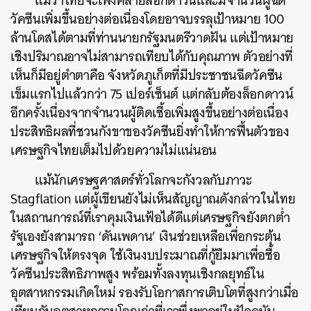
แม้ว่าไทยจะเพิ่งคลายล็อกดาวน์และมีจำนวนผู้ฉีด
วัคซีนเพิ่มขึ้นอย่างต่อเนื่องโดยอาจบรรลุเป้าหมาย 100
ล้านโดสได้ตามที่ท่านนายกรัฐมนตรีวาดฝัน แต่เป้าหมาย
เชิงปริมาณอาจไม่สามารถเทียบได้กับคุณภาพ ตัวอย่างที่
เห็นก็มีอยู่ตำตาคือ จังหวัดภูเก็ตที่มีประชาชนฉีดวัคซีน
เข็มแรกไปแล้วกว่า 75 เปอร์เซ็นต์ แต่กลับต้องล็อกดาวน์
อีกครั้งเนื่องจากจำนวนผู้ติดเชื้อเพิ่มสูงขึ้นอย่างต่อเนื่อง
ประสิทธิผลที่ชวนกังขาของวัคซีนยิ่งทำให้การฟื้นตัวของ
เศรษฐกิจไทยเต็มไปด้วยความไม่แน่นอน
แม้นักเศรษฐศาสตร์ทั่วโลกจะกังวลกับภาวะ
Stagflation แต่ผู้เขียนยังไม่เห็นสัญญาณดังกล่าวในไทย
ในสถานการณ์ที่เราคุมเงินเฟ้อได้ดีแต่เศรษฐกิจยังตกต่ำ
รัฐเองยังสามารถ ‘ดันเพดาน’ เงินช่วยเหลือเพื่อกระตุ้น
เศรษฐกิจให้ตรงจุด ใช้เงินงบประมาณที่กู้ยืมมาเพื่อซื้อ
วัคซีนประสิทธิภาพสูง พร้อมทั้งลงทุนเชิงกลยุทธ์ใน
อุตสาหกรรมเกิดใหม่ รองรับโอกาสการเติบโตที่สูงกว่าเมื่อ