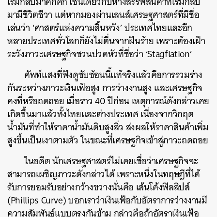
เริ่มกลับมาคึกคัก เช่นเดียวกับห้างสรรพสินค้าที่เริ่มกลับ
มามีชีวิตชีวา แต่หากมองผ่านเลนส์เศรษฐศาสตร์ที่มีชื่อ
เล่นว่า ‘ศาสตร์แห่งความสิ้นหวัง’ ประเทศไทยและอีก
หลายประเทศทั่วโลกก็ยังไม่ตื่นจากฝันร้าย เพราะต้องเฝ้า
ระวังภาวะเศรษฐกิจชวนปวดหัวที่ชื่อว่า ‘Stagflation’
ศัพท์แสงที่ฟังดูซับซ้อนนี้แท้จริงแล้วคือการรวมร่าง
กันระหว่างภาวะเงินเฟ้อสูง การว่างงานสูง และเศรษฐกิจ
คงที่หรือถดถอย เมื่อราว 40 ปีก่อน เหตุการณ์ดังกล่าวเคย
เกิดขึ้นมาแล้วทั้งไทยและต่างประเทศ เนื่องจากวิกฤต
น้ำมันที่ทำให้ราคาน้ำมันดิบสูงลิ่ว ส่งผลให้ราคาสินค้าเพิ่ม
สูงขึ้นเป็นเงาตามตัว ในขณะที่เศรษฐกิจเข้าสู่ภาวะถดถอย
ในอดีต นักเศรษฐศาสตร์ไม่เคยเชื่อว่าเศรษฐกิจจะ
สามารถเผชิญภาวะดังกล่าวได้ เพราะหนึ่งในทฤษฎีที่ได้
รับการยอมรับอย่างกว้างขวางนั่นคือ เส้นโค้งฟิลลิปส์
(Phillips Curve) บอกเราว่าเงินเฟ้อกับอัตราการว่างงานมี
ความสัมพันธ์แบบตรงกันข้าม กล่าวคือถ้าอัตราเงินเฟ้อ