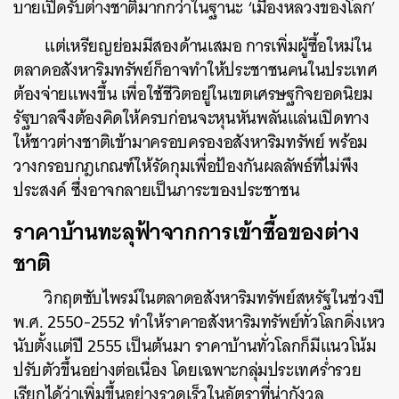
บายเปิดรับต่างชาติมากกว่าในฐานะ ‘เมืองหลวงของโลก’
แต่เหรียญย่อมมีสองด้านเสมอ การเพิ่มผู้ซื้อใหม่ใน
ตลาดอสังหาริมทรัพย์ก็อาจทำให้ประชาชนคนในประเทศ
ต้องจ่ายแพงขึ้น เพื่อใช้ชีวิตอยู่ในเขตเศรษฐกิจยอดนิยม
รัฐบาลจึงต้องคิดให้ครบก่อนจะหุนหันพลันแล่นเปิดทาง
ให้ชาวต่างชาติเข้ามาครอบครองอสังหาริมทรัพย์ พร้อม
วางกรอบกฎเกณฑ์ให้รัดกุมเพื่อป้องกันผลลัพธ์ที่ไม่พึง
ประสงค์ ซึ่งอาจกลายเป็นภาระของประชาชน
ราคาบ้านทะลุฟ้าจากการเข้าซื้อของต่าง
ชาติ
วิกฤตซับไพรม์ในตลาดอสังหาริมทรัพย์สหรัฐในช่วงปี
พ.ศ. 2550-2552 ทำให้ราคาอสังหาริมทรัพย์ทั่วโลกดิ่งเหว
นับตั้งแต่ปี 2555 เป็นต้นมา ราคาบ้านทั่วโลกก็มีแนวโน้ม
ปรับตัวขึ้นอย่างต่อเนื่อง โดยเฉพาะกลุ่มประเทศร่ำรวย
เรียกได้ว่าเพิ่มขึ้นอย่างรวดเร็วในอัตราที่น่ากังวล