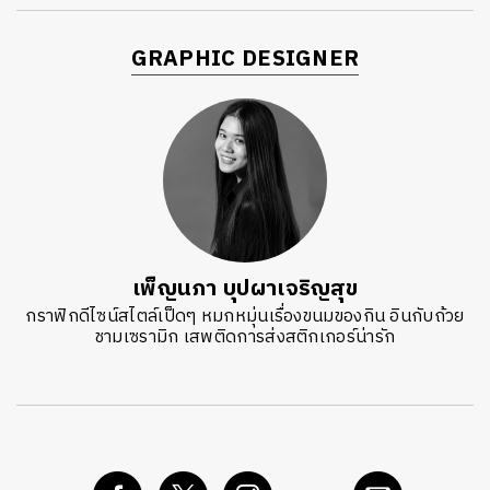
GRAPHIC DESIGNER
เพ็ญนภา บุปผาเจริญสุข
กราฟิกดีไซน์สไตล์เป็ดๆ หมกหมุ่นเรื่องขนมของกิน อินกับถ้วย
ชามเซรามิก เสพติดการส่งสติกเกอร์น่ารัก