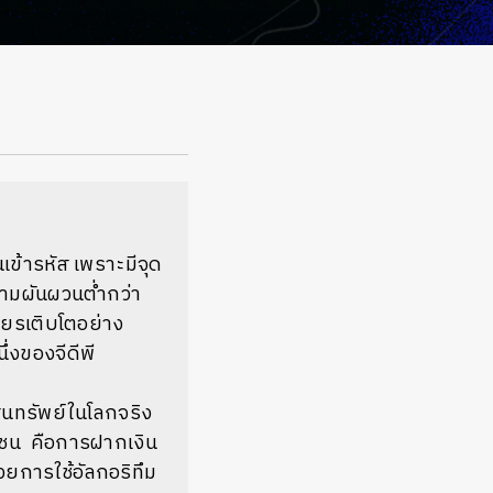
ข้ารหัส เพราะมีจุด
ความผันผวนต่ำกว่า
ถียรเติบโตอย่าง
่งของจีดีพี
ินทรัพย์ในโลกจริง
เชน คือการฝากเงิน
วยการใช้อัลกอริทึม