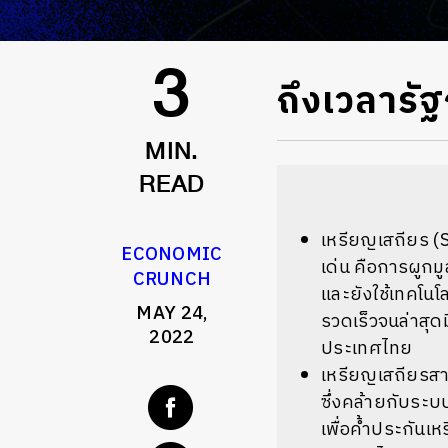
ถึงเวลารั
3
MIN.
READ
เหรียญเสถียร (S
ECONOMIC
เด่น คือการผูกมู
CRUNCH
และยังใช้เทคโนโ
MAY 24,
รวดเร็วจนล่าสุด
2022
ประเทศไทย
เหรียญเสถียรสาม
ซึ่งคล้ายกับระ
เพื่อค้ำประกันเ