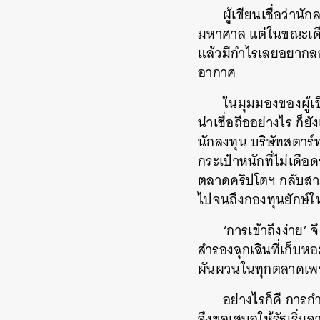
ผู้เขียนเชื่อว่าน
มหาศาล แต่ในขณะเดียว
แล้วมีกำไรเลยอยากลอ
อากาศ
ในมุมมองของผู้เข
น่าเชื่อถืออย่างไร ก็
นักลงทุน บริษัทสตาร
กระเป๋าหนักที่ไม่เดื
ตลาดคริปโตฯ กลับสามา
ไปจนถึงกองทุนยักษ์ใ
‘การเข้าถึงง่าย
สำรองฉุกเฉินที่เก็บห
ผันผวนในทุกตลาดเพร
อย่างไรก็ดี การก
จึงขอเสนอให้รัฐเริ่มจ
ค้