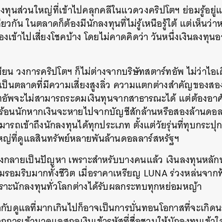
ักลงทุนส่วนใหญ่ที่เข้าไปคลุกคลีในแวดวงคริปโตฯ ย่อมรู้อยู่แ
กัน ในตลาดก็ต้องมีนักลงทุนที่ไม่รู้เหนือรู้ใต้ แต่เห็นว
งเข้าไปเสี่ยงโชคบ้าง โดยไม่คาดคิดว่า วันหนึ่งเงินลงท
ียน วงการคริปโตฯ ก็ไม่ต่างจากบริษัทสตาร์ทอัพ ไม่ว่าไอเดี
ยังเป็นตลาดที่มีความเสี่ยงสูงลิ่ว ความแตกต่างสำคัญของสอ
์ทอัพจะไม่สามารถระดมเงินทุนจากสาธารณะได้ แต่ต้องอาศ
อดร้อนนักหากเงินจะหายไปจากบัญชีสักล้านหรือสองล้านดอล
รถเข้าถึงนักลงทุนได้ทุกประเภท ตั้งแต่วัยรุ่นที่ทุบกระป
หญ่ที่ดูแลสินทรัพย์หลายพันล้านดอลลาร์สหรัฐฯ
’ จึงกลายเป็นปัญหา เพราะสำหรับบางคนแล้ว เงินลงทุนหลัก
อมรอมริบมากทั้งชีวิต เมื่อราคาเหรียญ LUNA ร่วงหล่นจากฟ
าะนักลงทุนทั่วโลกต่างได้รับผลกระทบทุกหย่อมหญ้า
ำกับดูแลที่มากเกินไปก็อาจเป็นการบั่นทอนโอกาสที่จะเกิดน
ากการเข้ามาดูแลสกุลเงินเข้ารหัสที่ชื่อชวนให้นักลงทุนเข้าใจ
นหา