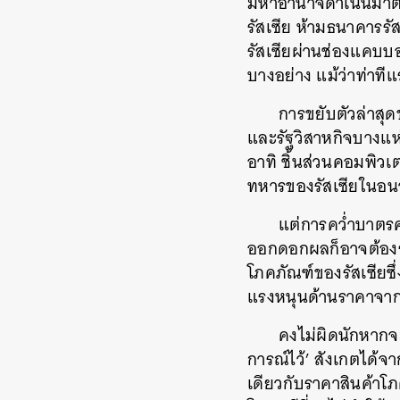
มหาอำนาจดำเนินมาตรกา
รัสเซีย ห้ามธนาคารรั
รัสเซียผ่านช่องแคบบอ
บางอย่าง แม้ว่าท่าท
การขยับตัวล่าสุ
และรัฐวิสาหกิจบางแห่
อาทิ ชิ้นส่วนคอมพิวเ
ทหารของรัสเซียในอน
แต่การคว่ำบาตรค
ออกดอกผลก็อาจต้องรอ
โภคภัณฑ์ของรัสเซียซึ่
แรงหนุนด้านราคาจากคว
คงไม่ผิดนักหากจ
การณ์ไว้’ สังเกตได้จ
เดียวกับราคาสินค้าโภค