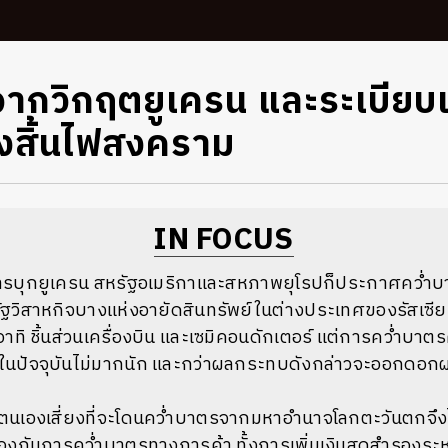
ากวิกฤตยูเครน และระเบียบ
ังสิ้นไฟสงคราม
IN FOCUS
ทหารบุกยูเครน สหรัฐอเมริกาและสหภาพยุโรปก็ประกาศคว่ำบาต
ฐวิสาหกิจบางแห่งอายัดสินทรัพย์ในต่างประเทศของรัสเซีย 
อาทิ ชิ้นส่วนเครื่องบิน และเซมิคอนดักเตอร์ แต่การคว่ำบาตร
ยในปัจจุบันไม่มากนัก และกว่าผลกระทบดังกล่าวจะออกดอก
าตนเองเสี่ยงที่จะโดนคว่ำบาตรจากมหาอำนาจโลกตะวันตกจึงไ
้องกันการคว่ำบาตรทางการค้า ทั้งการเพิ่มเงินสดสำรองระห