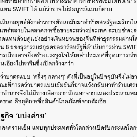
่งผลร้ายมากกว่าผลดี เพราะธนาคารกลางรัสเซียได้พัฒนาร
งแทน SWIFT ได้ แม้ว่าอาจไม่สมบูรณ์แบบก็ตาม
เนินกลยุทธ์ดังกล่าวอาจย้อนกลับมาทำร้ายสหรัฐอเมริกาใน
่างแพร่หลายในตลาดการซื้อขายระหว่างประเทศ ระบบชำระราค
ดแทนด้วยคู่แข่งอย่างเงินหยวนของจีนที่ทำธุรกรรมผ่านโคร
1 ใน 8 ของธุรกรรมสกุลดอลลาร์สหรัฐที่ดำเนินการผ่าน SWIF
ารเมืองอาจยิ่งสร้างแรงจูงใจให้เหล่าประเทศที่อุดมการณ
นเอียงไปหาจีนซึ่งเปิดกว้างกว่า
ว่ำบาตรแบบ ‘ครึ่งๆ กลางๆ’ ดังที่เป็นอยู่ในปัจจุบันจึงไม
 ขณะที่การคว่ำบาตรแบบเข้มข้นก็อาจแว้งกลับมาทำร้ายเ
มหาอำนาจจึงไม่มีทางเลือกมากนักนอกจากแถลงประณามพลางข่
ดขาด คือยุติการซื้อสินค้าโภคภัณฑ์จากรัสเซีย
ิจ ‘แบ่งค่าย’
ดยุคสงครามเย็น แทบทุกประเทศทั่วโลกต่างเปิดรับกระแสโลกา