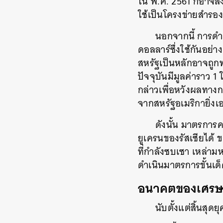
ใน พ.ศ. 2561 ก็อาจส
ใช้เป็นโครงข่ายสำรอ
นอกจากนี้ การดำ
ดอลลาร์ซึ่งใช้กันอย
สหรัฐเป็นหลักอาจถูกท
ปัจจุบันมีมูลค่าราว 
กล่าวเพื่อหวังผลทางก
จากสหรัฐอเมริกายิ่งเอ
ดังนั้น มาตรการค
ยูเครนของรัสเซียได้
ที่กำลังซบเซา เหล่า
ดำเนินมาตรการขั้นเด็
อนาคตของเศรษฐก
นับตั้งแต่สิ้นสุ