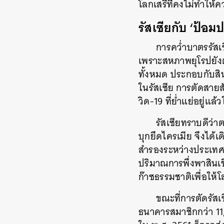
โลกเสรีที่คงไม่ทำให
รัสเซียกับ ‘ป้อ
การคว่ำบาตรรัสเ
เพราะสหภาพยุโรปยังต
ทั้งหมด ประกอบกับสิ
ในรัสเซีย การตัดสาย
วิด-19 ที่ย่ำแย่อยู่แล
รัสเซียทราบดีว่า
บุกยึดไครเมีย จึงได้
สำรองระหว่างประเทศม
ปริมาณการพึ่งพาสินเ
ก๊าซธรรมชาติเพื่อให้โ
ขณะที่การตัดรัส
ธนาคารสมาชิกกว่า 11