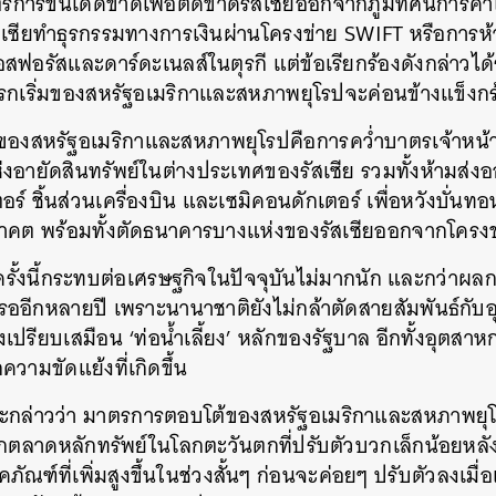
รขั้นเด็ดขาดเพื่อตัดขาดรัสเซียออกจากภูมิทัศน์การค้าโล
สเซียทำธุรกรรมทางการเงินผ่านโครงข่าย SWIFT หรือการห้า
SHARE
TWEET
LINE
EMAIL
สฟอรัสและดาร์ดะเนลส์ในตุรกี แต่ข้อเรียกร้องดังกล่าวได
ีแรกเริ่มของสหรัฐอเมริกาและสหภาพยุโรปจะค่อนข้างแข็งกร
ดของสหรัฐอเมริกาและสหภาพยุโรปคือการคว่ำบาตรเจ้าหน้าท
งอายัดสินทรัพย์ในต่างประเทศของรัสเซีย รวมทั้งห้ามส่ง
ตอร์ ชิ้นส่วนเครื่องบิน และเซมิคอนดักเตอร์ เพื่อหวังบั
าคต พร้อมทั้งตัดธนาคารบางแห่งของรัสเซียออกจากโครง
รั้งนี้กระทบต่อเศรษฐกิจในปัจจุบันไม่มากนัก และกว่าผล
อีกหลายปี เพราะนานาชาติยังไม่กล้าตัดสายสัมพันธ์กับ
งเปรียบเสมือน ‘ท่อน้ำเลี้ยง’ หลักของรัฐบาล อีกทั้งอุตสาหก
ามขัดแย้งที่เกิดขึ้น
ะกล่าวว่า มาตรการตอบโต้ของสหรัฐอเมริกาและสหภาพยุโร
ากตลาดหลักทรัพย์ในโลกตะวันตกที่ปรับตัวบวกเล็กน้อยหลัง
ภัณฑ์ที่เพิ่มสูงขึ้นในช่วงสั้นๆ ก่อนจะค่อยๆ ปรับตัวลงเมื่