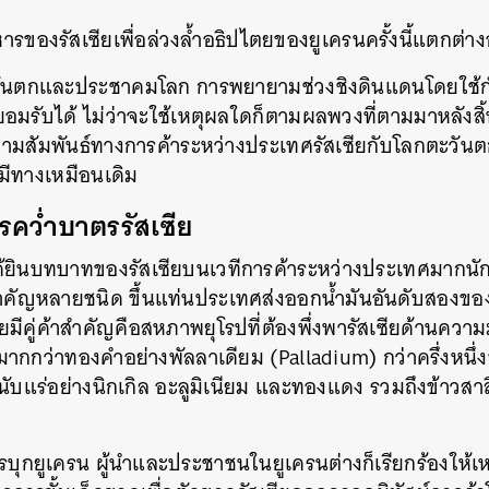
ารของรัสเซียเพื่อล่วงล้ำอธิปไตยของยูเครนครั้งนี้แตกต่
นตกและประชาคมโลก การพยายามช่วงชิงดินแดนโดยใช้กำลั
จะยอมรับได้ ไม่ว่าจะใช้เหตุผลใดก็ตามผลพวงที่ตามมาหลัง
ความสัมพันธ์ทางการค้าระหว่างประเทศรัสเซียกับโลกตะวันต
่มีทางเหมือนเดิม
รคว่ำบาตรรัสเซีย
ยินบทบาทของรัสเซียบนเวทีการค้าระหว่างประเทศมากนัก แต่
ำคัญหลายชนิด ขึ้นแท่นประเทศส่งออกน้ำมันอันดับสองขอ
ยมีคู่ค้าสำคัญคือสหภาพยุโรปที่ต้องพึ่งพารัสเซียด้านควา
ค่ามากกว่าทองคำอย่างพัลลาเดียม (Palladium) กว่าครึ่งหนึ
่นับแร่อย่างนิกเกิล อะลูมิเนียม และทองแดง รวมถึงข้าวสาลีที
หารบุกยูเครน ผู้นำและประชาชนในยูเครนต่างก็เรียกร้องให้
นหา