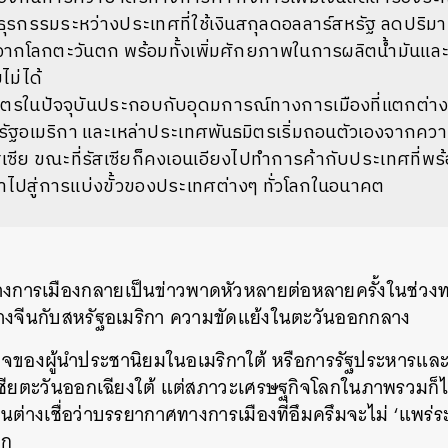
รกรรมระหว่างประเทศที่ใช้เงินสกุลดอลลาร์สหรัฐ ลดปริมาณ
ากโลกตะวันตก พร้อมทั้งเพิ่มศักยภาพในการผลิตน้ำมันและก
ไม่ได้
รในปัจจุบันประกอบกับอุดมการณ์ทางการเมืองที่แตกต่างก
ัฐอเมริกา และเหล่าประเทศพันธมิตรเริ่มถอนตัวเองจากควา
เซีย ขณะที่รัสเซียก็คงเอนเอียงไปทำการค้ากับประเทศที่พร้
นำไปสู่การแบ่งขั้วของประเทศต่างๆ ทั่วโลกในอนาคต
งการเมืองกลายเป็นข่าวพาดหัวหลายต่อหลายครั้งในช่วงทศ
่างจีนกับสหรัฐอเมริกา ความขัดแย้งในตะวันออกกลาง
ำนาจของผู้นำประชานิยมในอเมริกาใต้ หรือการรัฐประหารแล
นเอเชียตะวันออกเฉียงใต้ แต่สภาวะเศรษฐกิจโลกในภาพรวมก
ุนต่างเชื่อว่าบรรยากาศทางการเมืองที่อึมครึมจะไม่ ‘แพร
ลก