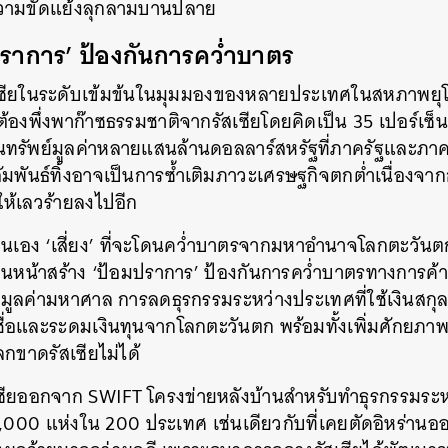
้ความขัดแย้งลุกลามบานปลาย
มปราการ’ ป้องกันการคว่ำบาตร
ซียในระดับเข้มข้นในมุมมองของหลายประเทศในสหภาพยุโรป
้องพึ่งพาก๊าซธรรมชาติจากรัสเซียโดยคิดเป็น 35 เปอร์เซ็
นทรัพย์มูลค่าหลายแสนล้านดอลลาร์สหรัฐที่ภาครัฐและภา
สัมพันธ์ทิ้งอาจเป็นการซ้ำเติมภาวะเศรษฐกิจตกต่ำเนื่อง
้วให้เลวร้ายลงไปอีก
ตนเอง ‘เสี่ยง’ ที่จะโดนคว่ำบาตรจากมหาอำนาจโลกตะวันตกท
เดินหน้าสร้าง ‘ป้อมปราการ’ ป้องกันการคว่ำบาตรทางการค้า 
ูลค่ามหาศาล การลดธุรกรรมระหว่างประเทศที่ใช้เงินสกุ
ชื่อและระดมเงินทุนจากโลกตะวันตก พร้อมทั้งเพิ่มศักยภ
ลกขาดรัสเซียไม่ได้
เซียออกจาก SWIFT โครงข่ายหลังบ้านสำหรับทำธุรกรรมระ
,000 แห่งใน 200 ประเทศ เช่นเดียวกับที่เคยตัดอิหร่าน