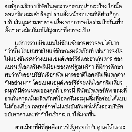
สหรัฐอเมริกา บริษัทในอุตสาหกรรมทูน่ากระป๋อง ไก่เนื้อ
คอนกรีตผสมสำเร็จรูป รวมทั้งหน้าจอแอลซีดีต่างก็ถูก
ปรับเงินมูลค่ามหาศาล เนื่องจากการจงใจร่วมมือกันเพื่อ
ตั้งราคาผลิตภัณฑ์ให้สูงกว่าที่ควรจะเป็น
แต่การร่วมมือแบบไม่ชัดแจ้งอาจตรวจพบได้ยาก
กว่านั้น โดยเฉพาะในแง่ลักษณะผลิตภัณฑ์ เช่นการจงใจ
ไม่แข่งขันระหว่างเบนแอนด์เจอร์รีส์และฮาเก้นดาส สอง
แบรนด์ไอศครีมพรีเมียมของสหรัฐอเมริกา ที่มีการศึกษา
พบว่าทั้งสองบริษัทเลือกพัฒนารสชาติไอศครีมที่แตกต่าง
กันอย่างมาก โดยเบนแอนด์เจอร์รีส์จะเน้นไอศกรีมเคี้ยว
สนุกที่มีส่วนผสมของคุกกี้ บราวนี่ พีนัตบัตเตอร์คัพ ขณะที่
ฮาเก้นดาสเน้นผลิตภัณฑ์ไอศครีมละมุนลิ้มที่อร่อยได้แบบ
ไม่ต้องเคี้ยว กลยุทธ์การไม่แข่งขันกันทำให้ทั้งสองบริษัท
ขยับราคาและทำกำไรเข้ากระเป๋าได้มากขึ้น
ทางเลือกที่ดีที่สุดคือการที่รัฐคอยกำกับดูแลให้แต่ละ