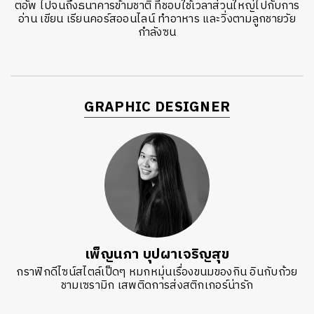
ตอัพ ไปจนถึงธนาคารข้ามชาติ ที่ชอบใช้เวลาส่วนใหญ่ไปกับการ
อ่าน เขียน เรียนคอร์สออนไลน์ ทำอาหาร และวิ่งตามลูกชายวัย
กำลังซน
GRAPHIC DESIGNER
เพ็ญนภา บุปผาเจริญสุข
กราฟิกดีไซน์สไตล์เป็ดๆ หมกหมุ่นเรื่องขนมของกิน อินกับถ้วย
ชามเซรามิก เสพติดการส่งสติกเกอร์น่ารัก