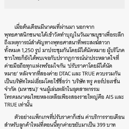
เมื่อต้นเดือนมีนาคมที่ผ่านมา นอกจาก
พุทธศาสนิกชนจะได้เข้าวัดทำบุญในวันมาฆบูชาเพื่อระลึก
ถึงเหตุการณ์สำคัญทางพุทธศาสนาที่พระสงฆ์สาวก
ทั้งหมด 1,250 รูป มาประชุมกันโดยมิได้นัดหมาย ผู้บริโภค
ชาวไทยก็ยังได้พบเจอกับปรากฏการณ์น่าประหลาดใจที่
ค่ายมือถือทุกแห่งพร้อมใจกัน ‘ปรับราคาโดยมิได้นัด
หมาย’ หลังจากที่สองค่าย DTAC และ TRUE ควบรวมกัน
เป็นบริษัทใหม่เอี่ยมโดยใช้ชื่อว่า ‘บริษัท ทรู คอร์ปอเรชั่น
จำกัด (มหาชน)’ จนผู้เล่นหลักในอุตสาหกรรม
โทรคมนาคมไทยหลงเหลือเพียงสองรายใหญ่คือ AIS และ
TRUE เท่านั้น
ตัวอย่างแพ็กเกจที่ปรับราคาก็เช่น ค่าบริการรายเดือน
สำหรับลูกค้าใหม่ที่ตอนนี้ทุกค่ายขยับมาเป็น 399 บาท