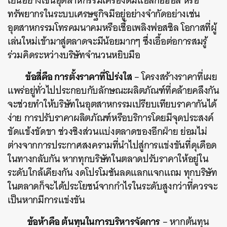
เย็นอย่างเช่นอุตสาหกรรมเครื่องดื่มแอลกอฮอล์ หรือ
ทรัพยากรในระบบเศรษฐกิจมีอยู่อย่างจำกัดอย่างเช่น
อุตสาหกรรมโทรคมนาคมหรือเชื้อเพลิงฟอสซิล โอกาสที่ผู้
เล่นใหม่เข้ามาสู่ตลาดจะมีน้อยมากๆ ซึ่งเอื้อต่อการสมรู้
ร่วมคิดระหว่างบริษัทจำนวนหยิบมือ
ข้อสี่คือ การตั้งราคาที่โปร่งใส
– โครงสร้างราคาที่เผย
แพร่อยู่ทั่วไปประกอบกับลักษณะผลิตภัณฑ์ที่คล้ายคลึงกัน
จะช่วยทำให้บริษัทในอุตสาหกรรมเปรียบเทียบราคากันได้
ค้นหา
ง่าย การปรับราคาผลิตภัณฑ์หรือบริการโดยมีจุดประสงค์
SHARE
TWEET
LINE
EMAIL
ขัดแข้งขัดขา ช่วงชิงส่วนแบ่งตลาดของอีกฝ่าย ย่อมไม่
ต่างจากการประกาศสงครามที่นำไปสู่การแข่งขันที่ดุเดือด
ในทางกลับกัน หากทุกบริษัทในตลาดปรับราคาให้อยู่ใน
ระดับใกล้เคียงกัน งดโปรโมชันลดแลกแจกแถม ทุกบริษัท
ในตลาดก็จะได้ประโยชน์จากกำไรในระดับสูงกว่าที่ควรจะ
เป็นหากมีการแข่งขัน
ข้อห้าคือ ต้นทุนในการบริหารจัดการ
– หากต้นทุน