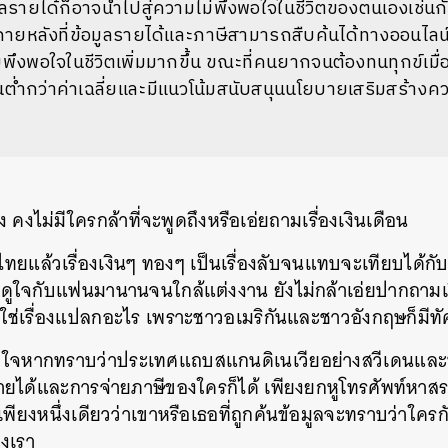
ูลรายได้ก็อาจนำไปสู่ความไม่พึงพอใจในชีวิตของตนเองเช่น
ภายหลังที่ข้อมูลรายได้และภาษีสามารถสืบค้นได้ทางออนไลน
มพึงพอใจในชีวิตเพิ่มมากขึ้น ขณะที่คนยากจนต้องทนทุกข์เมื่อ
ำกว่าค่าเฉลี่ยและมีแนวโน้มสนับสนุนนโยบายเสริมสร้างควา
 คงไม่มีใครกล้าที่จะพูดถึงหรือเอ่ยถามเรื่องเงินเดือน
ยแล้วเรื่องเงินๆ ทองๆ เป็นเรื่องลับจนแทบจะเทียบได้กับเ
จกับแฟนมานานจนใกล้แต่งงาน ยังไม่กล้าเอ่ยปากถามเรื
ม่ใช่เรื่องแปลกอะไร เพราะชาวอเมริกันและชาวอังกฤษก็มีทั
หากทราบว่าประเทศแถบสแกนดิเนเวียอย่างสวีเดนและนอ
ายได้และการจ่ายภาษีของใครก็ได้ เพียงยกหูโทรศัพท์หาสร
ขเพียงหนึ่งเดียวว่าเขาหรือเธอที่ถูกค้นข้อมูลจะทราบว่าใครก
งเรา