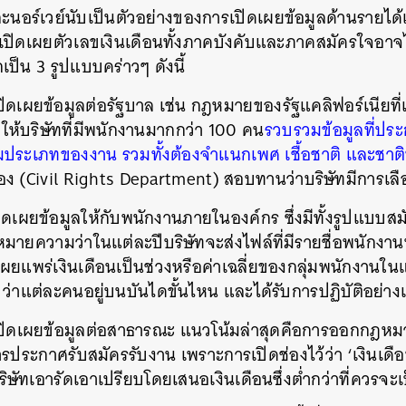
นอร์เวย์นับเป็นตัวอย่างของการเปิดเผยข้อมูลด้านรายได้
SHARE
TWEET
LINE
EMAIL
เปิดเผยตัวเลขเงินเดือนทั้งภาคบังคับและภาคสมัครใจอาจไม
เป็น 3 รูปแบบคร่าวๆ ดังนี้
เผยข้อมูลต่อรัฐบาล เช่น กฎหมายของรัฐแคลิฟอร์เนียที่เพิ่
ให้บริษัทที่มีพนักงานมากกว่า 100 คน
รวบรวมข้อมูลที่ปร
มประเภทของงาน รวมทั้งต้องจำแนกเพศ เชื้อชาติ และชาติ
อง (Civil Rights Department) สอบทานว่าบริษัทมีการเลือ
ิดเผยข้อมูลให้กับพนักงานภายในองค์กร ซึ่งมีทั้งรูปแบบ
หมายความว่าในแต่ละปีบริษัทจะส่งไฟล์ที่มีรายชื่อพนักงาน
เผยแพร่เงินเดือนเป็นช่วงหรือค่าเฉลี่ยของกลุ่มพนักงานใ
 ว่าแต่ละคนอยู่บนบันไดขั้นไหน และได้รับการปฏิบัติอย่างเ
เปิดเผยข้อมูลต่อสาธารณะ แนวโน้มล่าสุดคือการออกกฎหมาย
ารประกาศรับสมัครรับงาน เพราะการเปิดช่องไว้ว่า ‘เงินเดือ
ิษัทเอารัดเอาเปรียบโดยเสนอเงินเดือนซึ่งต่ำกว่าที่ควรจะเ