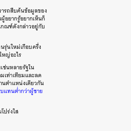
มารถสืบค้นข้อมูลของ
ู้อยากรู้อยากเห็นก็
กณฑ์ดังกล่าวอยู่กับ
ุ่นใหม่เกือบครึ่ง
องใหญ่อะไร
บเช่นหลายรัฐใน
วามเท่าเทียมและลด
ำงานตำแหน่งเดียวกัน
บแทนต่ำกว่าผู้ชาย
มโปร่งใส