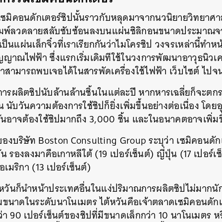
SHARE
TWEET
LINE
EMAIL
มิคอนดักเตอร์ชิปนั้นราวกับหลุดมาจากนวนิยายวิทยาศาสต
มพ์ลวดลายสลับซับซ้อนลงบนแผ่นซิลิกอนขนาดประมาณจาน
นแผ่นเล็กจิ๋วที่เราเรียกกันว่าไมโครชิป วงจรเหล่านี้ทำหน
ญญาณไฟฟ้า ซึ่งแรกเริ่มเดิมทีใช้ในวงการพัฒนาอาวุธนิวเคล
าสามารถพบเจอได้ในสารพัดเครื่องใช้ไฟฟ้า เว็บไซต์ ไปจนถ
มีการผลิตชิปนับล้านล้านชิ้นในแต่ละปี หากหารเฉลี่ยก็จะตกร
นับวันความต้องการใช้ชิปก็ยิ่งเพิ่มขึ้นอย่างต่อเนื่อง โดยอ
ันอาจต้องใช้ชิปมากถึง 3,000 ชิ้น และในอนาคตอาจเพิ่มขึ
ของบริษัท Boston Consulting Group ระบุว่า เซมิคอนดักเ
วัน รองลงมาคือเกาหลีใต้ (19 เปอร์เซ็นต์) ญี่ปุ่น (17 เปอร์เซ
อเมริกา (13 เปอร์เซ็นต์)
หวันก็นำหน้าประเทศอื่นในแง่ปริมาณการผลิตชิปไม่มาก
นาดในระดับนาโนเมตร ไต้หวันคือเจ้าตลาดเซมิคอนดักเต
 90 เปอร์เซ็นต์ของชิปที่มีขนาดเล็กกว่า 10 นาโนเมตร ห