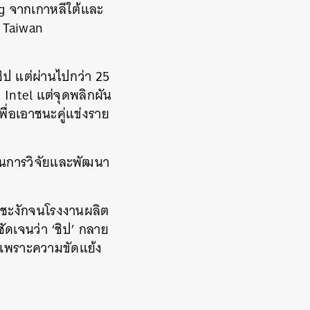
ng จากเกาหลีใต้และ
อ Taiwan
ตชิป แต่ผ่านไปกว่า 25
ง Intel แต่จุดพลิกผัน
พื่อเอาชนะคู่แข่งราย
ในการวิจัยและพัฒนา
ุดชะงักจนโรงงานผลิต
ชัดเจนว่า ‘ชิป’ กลาย
ันเพราะความขัดแย้ง