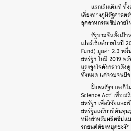
แรกเริ่มเดิมที ท
เสี่ยงทางภูมิรัฐศาสตร
อุตสาหกรรมชิปภายใ
รัฐบาลจีนตั้งเป
เปอร์เซ็นต์ภายในปี 
Fund) มูลค่า 2.3 หมื่
สหรัฐฯ ในปี 2019 พร้
แรงจูงใจดังกล่าวดึงด
ทั้งหมด แต่จวบจนปัจจ
ฝั่งสหรัฐฯ เองก
Science Act’ เพื่อเ
สหรัฐฯ เพื่อวิจัยและพ
สหรัฐอเมริกาที่ต้นทุ
หนึ่งสำหรับผลิตชิปแ
รถยนต์ต้องหยุดชะงัก