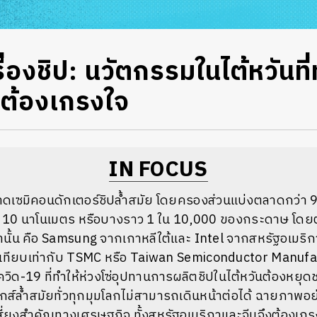
ื่องชิป: นวัตกรรมในไต้หวันที่
ต้องเกรงใจ
IN FOCUS
ลาดเซมิคอนดักเตอร์ชิปล้ำสมัย โดยครองส่วนแบ่งตลาดกว่า 9
่า 10 นาโนเมตร หรือบางราว 1 ใน 10,000 ของกระดาษ โดยตลา
านั้น คือ Samsung จากเกาหลีใต้และ Intel จากสหรัฐอเมริกา 
พเทียบเท่ากับ TSMC หรือ Taiwan Semiconductor Manu
ิด-19 ที่ทำให้ห่วงโซ่อุปทานการผลิตชิปในไต้หวันต้องหยุ
ิกส์ล้ำสมัยทั่วทุกมุมโลกไม่สามารถเดินหน้าต่อได้ ฉายภาพอย่
ี่ยงสำคัญทางเศรษฐกิจ ทั้งสหรัฐอเมริกาและจีนจึงต้องเกร