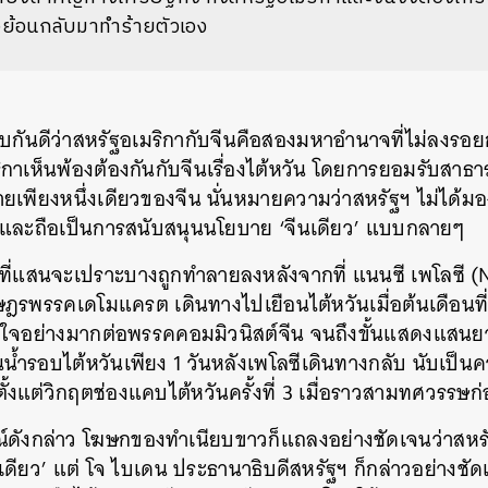
ย้อนกลับมาทำร้ายตัวเอง
บกันดีว่าสหรัฐอเมริกากับจีนคือสองมหาอำนาจที่ไม่ลงรอยก
ริกาเห็นพ้องต้องกันกับจีนเรื่องไต้หวัน โดยการยอมรับสา
เพียงหนึ่งเดียวของจีน นั่นหมายความว่าสหรัฐฯ ไม่ได้มอง
 และถือเป็นการสนับสนุนนโยบาย ‘จีนเดียว’ แบบกลายๆ
ุลที่แสนจะเปราะบางถูกทำลายลงหลังจากที่ แนนซี เพโลซี (
รพรรคเดโมแครต เดินทางไปเยือนไต้หวันเมื่อต้นเดือนที
อใจอย่างมากต่อพรรคคอมมิวนิสต์จีน จนถึงขั้นแสดงแสนย
น้ำรอบไต้หวันเพียง 1 วันหลังเพโลซีเดินทางกลับ นับเป็
นับตั้งแต่วิกฤตช่องแคบไต้หวันครั้งที่ 3 เมื่อราวสามทศวรรษก
์ดังกล่าว โฆษกของทำเนียบขาวก็แถลงอย่างชัดเจนว่าสหรัฐ
เดียว’ แต่ โจ ไบเดน ประธานาธิบดีสหรัฐฯ ก็กล่าวอย่างชั