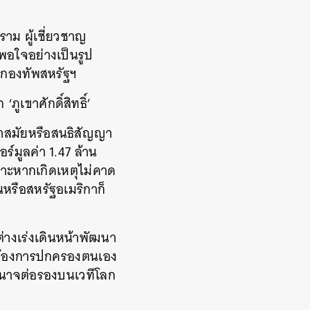
าม ผู้เชี่ยวชาญ
พอใจอย่างเป็นรูป
ับกองทัพสหรัฐฯ
ภูเขาศักดิ์สิทธิ์’
ล้ำสมัยหรือสนธิสัญญา
์มูลค่า 1.47 ล้าน
ราะหากเกิดเหตุไม่คาด
หรือสหรัฐอเมริกาก็
างเร่งเดินหน้าพัฒนา
งต้องการปกครองตนเอง
อำนาจต่อรองบนเวทีโลก