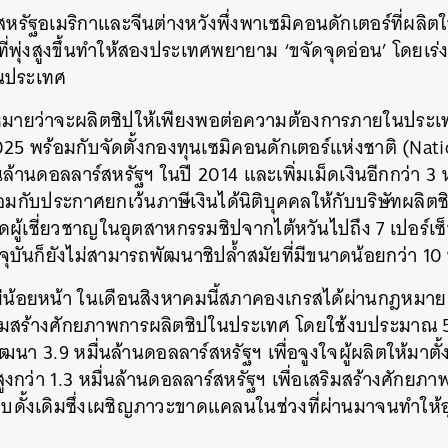
ั้งสหรัฐอเมริกาและจีนต่างหวังพึ่งพาเซมิคอนดักเตอร์ที่ผล
์ที่พุ่งสูงขึ้นทำให้สองประเทศพยายาม ‘ขจัดจุดอ่อน’ โดยเร
นประเทศ
้าหมายว่าจะผลิตชิปให้เพียงพอต่อความต้องการภายในประเ
2025 พร้อมกับจัดตั้งกองทุนเซมิคอนดักเตอร์แห่งชาติ (Na
นล้านดอลลาร์สหรัฐฯ ในปี 2014 และเพิ่มเม็ดเงินอีกกว่า 3 
อมกับประกาศยกเว้นภาษีเงินได้นิติบุคคลให้กับบริษัทผลิตชิ
ูดผู้เชี่ยวชาญในอุตสาหกรรมชิปจากไต้หวันไปถึง 7 เปอร์เ
ุบันก็ยังไม่สามารถพัฒนาชิปล้ำสมัยที่มีขนาดน้อยกว่า 10
็ไม่น้อยหน้า ในเดือนสิงหาคมนี้สภาคองเกรสได้ผ่านกฎหมา
สริมสร้างศักยภาพการผลิตชิปในประเทศ โดยใช้งบประมาณ 5
ัฒนา 3.9 หมื่นล้านดอลลาร์สหรัฐฯ เพื่อจูงใจผู้ผลิตให้มาตั
นสูงกว่า 1.3 หมื่นล้านดอลลาร์สหรัฐฯ เพื่อเสริมสร้างศักย
บบดั้งเดิมซึ่งเผชิญภาวะขาดแคลนในช่วงที่ผ่านมาจนทำให