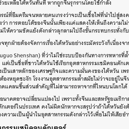
ช่วยเหลือไต้หวันทันที หากถูกจีนรุกรานโดยใช้กำลัง
์ที่อึมครึมจนหลายคนเกรงว่าจะเป็นเชื้อไฟที่นำไปสู่สงคร
ว่า การตอบโต้ของจีนนั้นเพียงแค่แสดงให้เห็นถึงความไม่
ไม่ให้ความขัดแย้งดังกล่าวลุกลามไปถึงขั้นกระทบกระทั่งก
ทุกฝ่ายต้องจัดการเรื่องไต้หวันอย่างระมัดระวังก็เนื่องจาก ‘
์ (Huguo Shenshan) ที่ว่าไม่ใช่ระบบป้องกันทางการทหารที่
่เป็นชื่อที่ชาวไต้หวันใช้เรียกอุตสาหกรรมเซมิคอนดักเตอร
ึ่งเป็นเสาหลักของเศรษฐกิจและความมั่นคงของไต้หวัน เพ
้องหยุดชะงัก โรงงานอุตสาหกรรมล้ำสมัยไม่ว่าจะอยู่ในจีน
าดแคลนชิ้นส่วนสำคัญที่ไม่สามารถหาจากที่ไหนบนโลกได้
นาคตอาจเปลี่ยนแปลงไป เพราะทั้งจีนและสหรัฐอเมริกาต่
กเตอร์ในประเทศ คงไม่ผิดนักหากจะสรุปว่าถ้าไต้หวันยั
งคงความเป็นผู้นำในอุตสาหกรรมดังกล่าวไว้เพื่อไม่ให้เสีย
าหกรรมเซมิคอนดักเตอร์
นหา