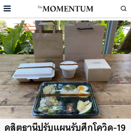
ดุสิตธานีปรับแผนรับศึกโควิด-19