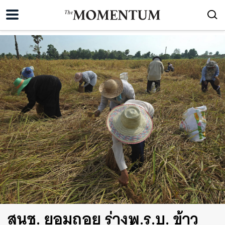
สนช. ยอมถอย ร่างพ.ร.บ. ข้าว