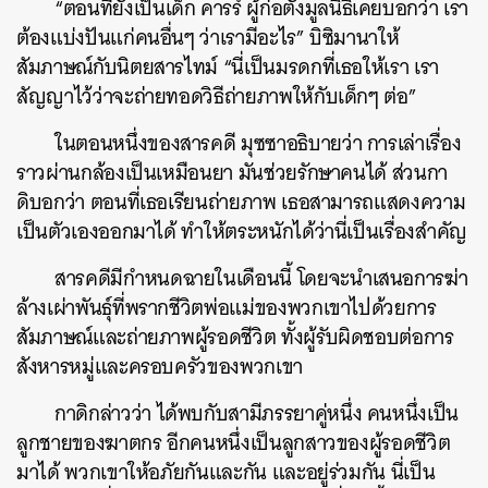
“ตอนที่ยังเป็นเด็ก คารร์ ผู้ก่อตั้งมูลนิธิเคยบอกว่า เรา
ต้องแบ่งปันแก่คนอื่นๆ ว่าเรามีอะไร” บิซิมานาให้
สัมภาษณ์กับนิตยสารไทม์ “นี่เป็นมรดกที่เธอให้เรา เรา
สัญญาไว้ว่าจะถ่ายทอดวิธีถ่ายภาพให้กับเด็กๆ ต่อ”
ในตอนหนึ่งของสารคดี มุซซาอธิบายว่า การเล่าเรื่อง
ราวผ่านกล้องเป็นเหมือนยา มันช่วยรักษาคนได้ ส่วนกา
ดิบอกว่า ตอนที่เธอเรียนถ่ายภาพ เธอสามารถแสดงความ
เป็นตัวเองออกมาได้ ทำให้ตระหนักได้ว่านี่เป็นเรื่องสำคัญ
สารคดีมีกำหนดฉายในเดือนนี้ โดยจะนำเสนอการฆ่า
ล้างเผ่าพันธุ์ที่พรากชีวิตพ่อแม่ของพวกเขาไปด้วยการ
สัมภาษณ์และถ่ายภาพผู้รอดชีวิต ทั้งผู้รับผิดชอบต่อการ
สังหารหมู่และครอบครัวของพวกเขา
กาดิกล่าวว่า ได้พบกับสามีภรรยาคู่หนึ่ง คนหนึ่งเป็น
ลูกชายของฆาตกร อีกคนหนึ่งเป็นลูกสาวของผู้รอดชีวิต
มาได้ พวกเขาให้อภัยกันและกัน และอยู่ร่วมกัน นี่เป็น