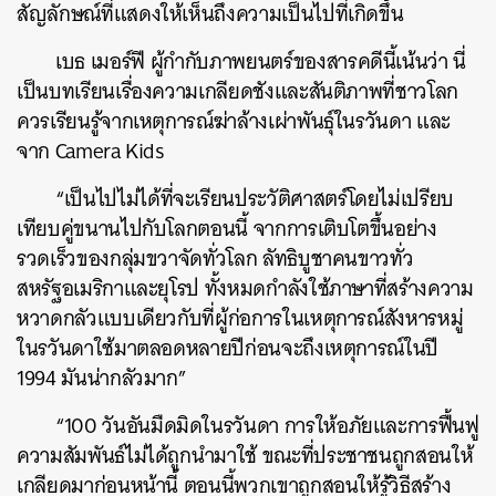
สัญลักษณ์ที่แสดงให้เห็นถึงความเป็นไปที่เกิดขึ้น
เบธ เมอร์ฟี ผู้กำกับภาพยนตร์ของสารคดีนี้เน้นว่า นี่
เป็นบทเรียนเรื่องความเกลียดชังและสันติภาพที่ชาวโลก
ควรเรียนรู้จากเหตุการณ์ฆ่าล้างเผ่าพันธ์ุในรวันดา และ
ค้นหา
จาก Camera Kids
SHARE
TWEET
LINE
EMAIL
“เป็นไปไม่ได้ที่จะเรียนประวัติศาสตร์โดยไม่เปรียบ
เทียบคู่ขนานไปกับโลกตอนนี้ จากการเติบโตขึ้นอย่าง
รวดเร็วของกลุ่มขวาจัดทั่วโลก ลัทธิบูชาคนขาวทั่ว
สหรัฐอเมริกาและยุโรป ทั้งหมดกำลังใช้ภาษาที่สร้างความ
หวาดกลัวแบบเดียวกับที่ผู้ก่อการในเหตุการณ์สังหารหมู่
ในรวันดาใช้มาตลอดหลายปีก่อนจะถึงเหตุการณ์ในปี
1994 มันน่ากลัวมาก”
“100 วันอันมืดมิดในรวันดา การให้อภัยและการฟื้นฟู
ความสัมพันธ์ไม่ได้ถูกนำมาใช้ ขณะที่ประชาชนถูกสอนให้
เกลียดมาก่อนหน้านี้ ตอนนี้พวกเขาถูกสอนให้รู้วิธีสร้าง