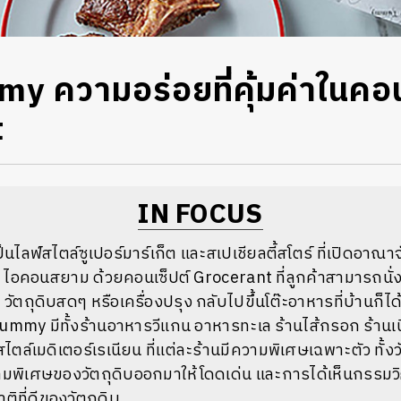
y ความอร่อยที่คุ้มค่าในคอน
t
IN FOCUS
ไลฟ์สไตล์ซูเปอร์มาร์เก็ต และสเปเชียลตี้สโตร์ ที่เปิดอาณา
น G ไอคอนสยาม ด้วยคอนเซ็ปต์ Grocerant ที่ลูกค้าสามารถนั่ง
 วัตถุดิบสดๆ หรือเครื่องปรุง กลับไปขึ้นโต๊ะอาหารที่บ้านก็ได
mmy มีทั้งร้านอาหารวีแกน อาหารทะเล ร้านไส้กรอก ร้านเนื้อ
ตล์เมดิเตอร์เรเนียน ที่แต่ละร้านมีความพิเศษเฉพาะตัว ทั้งวัต
ามพิเศษของวัตถุดิบออกมาให้โดดเด่น และการได้เห็นกรรมวิธี
ที่ดีของวัตถุดิบ