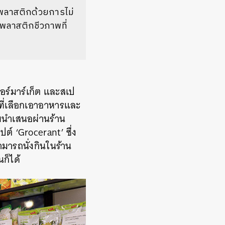
พลาสติกด้วยการไม่
งพลาสติกชีวภาพที่
อร์มาร์เก็ต และสเป
 ที่เลือกเอาอาหารและ
 โดยนำเสนอผ่านร้าน
ต์ ‘Grocerant’ ซึ่ง
มารถนั่งกินในร้าน
นก็ได้