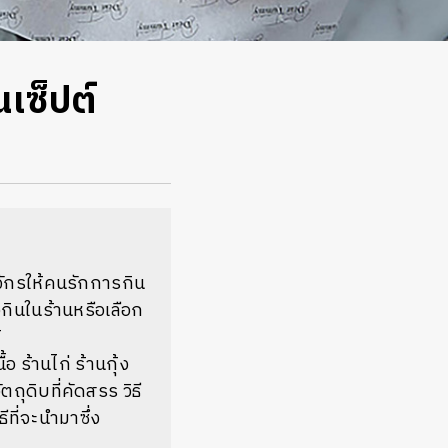
เซ็ปต์
จักรให้คนรักการกิน
กินในร้านหรือเลือก
้
 ร้านไก่ ร้านกุ้ง
ถุดิบที่คัดสรร วิธี
ที่จะนำมาซึ่ง