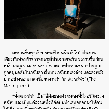
ผลงานชิ้นสุดท้าย ‘ท้องฟ้าบนผืนผ้าใบ’ เป็นภาพ
เดียวกับท้องฟ้าจากจอฉายโปรเจกเตอร์ในผลงานชิ้นก่อน
หน้า มันถูกวางอยู่บนขาตั้งวาดภาพโบราณขนาดใหญ่ ที่
ถูกหมุนสลับให้กลับล่างขึ้นบน กลับบนลงล่าง และส่งพลัง
บางอย่างออกมาสมชื่อผลงานว่า ‘มาสเตอร์พีซ’ (The
Masterpiece)
“ทั้งหมดที่ทำ เป็นวิธีคิดของตัวผมเองที่มีต่อชีวิตช่วง
หลังๆ และเป็นแค่ส่วนหนึ่งที่ศิลปินนำเสนอออกมาให้คน