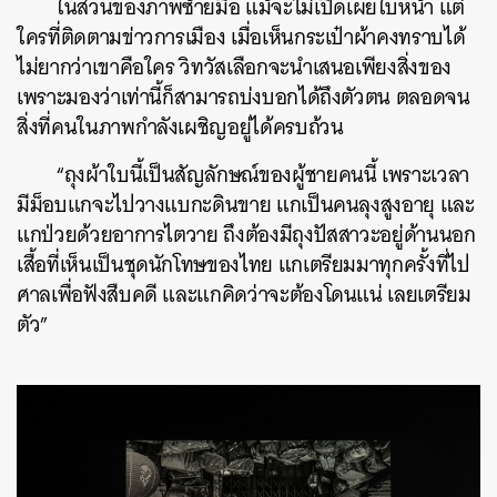
ในส่วนของภาพซ้ายมือ แม้จะไม่เปิดเผยใบหน้า แต่
ใครที่ติดตามข่าวการเมือง เมื่อเห็นกระเป๋าผ้าคงทราบได้
ไม่ยากว่าเขาคือใคร วิทวัสเลือกจะนำเสนอเพียงสิ่งของ
เพราะมองว่าเท่านี้ก็สามารถบ่งบอกได้ถึงตัวตน ตลอดจน
สิ่งที่คนในภาพกำลังเผชิญอยู่ได้ครบถ้วน
“ถุงผ้าใบนี้เป็นสัญลักษณ์ของผู้ชายคนนี้ เพราะเวลา
มีม็อบแกจะไปวางแบกะดินขาย แกเป็นคนลุงสูงอายุ และ
แกป่วยด้วยอาการไตวาย ถึงต้องมีถุงปัสสาวะอยู่ด้านนอก
เสื้อที่เห็นเป็นชุดนักโทษของไทย แกเตรียมมาทุกครั้งที่ไป
ศาลเพื่อฟังสืบคดี และแกคิดว่าจะต้องโดนแน่ เลยเตรียม
ตัว”