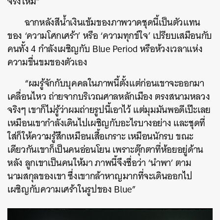
จริงไหม”
ฉากหลังสีน้ำเงินเข้มของภาพวาดชุดนี้เป็นตัวแทน
ของ ‘ความโศกเศร้า’ หรือ ‘ความทุกข์ใจ’ เปรียบเสมือนกับ
คนทั้ง 4 กำลังเผชิญกับ Blue Period หรือห้วงเวลาแห่ง
ความขื่นขมของตัวเอง
“ผมรู้จักกับบุคคลในภาพนี้ตั้งแต่ก่อนเขาจะออกมา
เคลื่อนไหว ถ่ายจากบริเวณศาลหลักเมือง ตรงสนามหลวง
จริงๆ เขาก็ไม่รู้ว่าผมถ่ายรูปนี้เอาไว้ แต่มุมมันพอดีเป๊ะเลย
เหมือนเขากำลังเดินไปเผชิญกับอะไรบางอย่าง และชุดที่
ใส่ก็ให้ความรู้สึกเหมือนเสื้อเกราะ เหมือนนักรบ ขณะ
เดียวกันเขาก็เป็นคนอ่อนโยน เพราะตุ๊กตาที่ห้อยอยู่ด้าน
หลัง ลูกเขาเป็นคนให้มา ภาพนี้จึงชื่อว่า ‘นำพา’ ตาม
นามสกุลของเขา ซึ่งเขากล้าหาญมากที่จะเดินออกไป
เผชิญกับความเศร้าในรูปของ Blue”