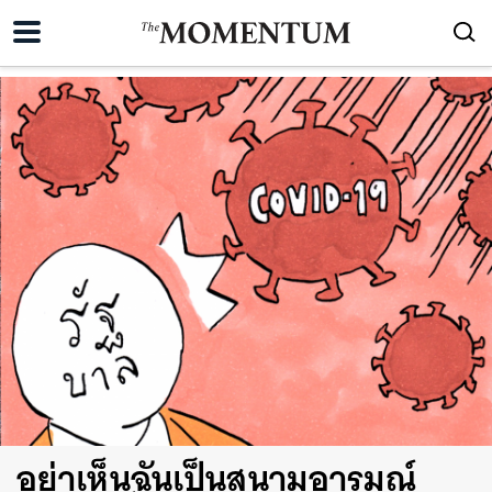
อย่าเห็นฉันเป็นสนามอารมณ์