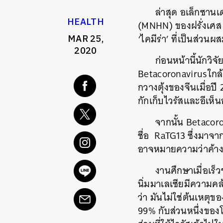
ล่าสุด อเล็กซานเ
HEALTH
(MNHN)
ของฝรั่งเศส 
‘
ไคมีร่า
’
ที่เป็นส่วนผ
MAR 25,
2020
ก่อนหน้านี้นักวิจ
Betacoronavirus
ใกล้
กวางตุ้งของจีนเมื่อปี
กักเก็บไวรัสและอีเห
จากนั้น
Betacor
ชื่อ
RaTG13
ซึ่งมาจ
อาจหมายความว่าค้างคา
งานศึกษาเมื่อเร็ว
นิ่มมาเลเซียมีความค
ว่า มันไม่ใช่ต้นเหต
99%
กับส่วนหนึ่งของ