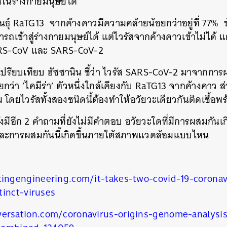
ในในร่างกายมนุษย์ได้
ธุ์
RaTG13
จากค้างคาวมีความคล้ายน้อยกว่าอยู่ที่
77%
ถเข้าสู่ร่างกายมนุษย์ได้ แต่ไวรัสจากค้างคาวเข้าไม่ได้ แ
ARS-CoV
และ
SARS-CoV-2
รียบเทียบ ฮัซซานิน ชี้ว่า ไวรัส
SARS-CoV-2
มาจากการผ
ยกว่า
’
ไคมีร่า
’
ตัวหนึ่งใกล้เคียงกับ
RaTG13
จากค้างคาว ส่ว
่ม โดยไวรัสทั้งสองชนิดนี้ต้องทำให้อวัยวะเดียวกันติดเชื้อพ
งมีอีก
2
คำถามที่ยังไม่มีคำตอบ อวัยวะใดที่มีการผสมกันเก
่น และการผสมกันนี้เกิดขึ้นภายใต้สภาพแวดล้อมแบบไหน
stingengineering.com/it-takes-two-covid-19-coronav
tinct-viruses
นหา
SHARE
TWEET
LINE
EMAIL
versation.com/coronavirus-origins-genome-analysi