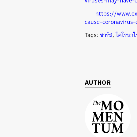
viruses-may-have-
https://www.ex
cause-coronavirus-
Tags:
ซาร์ส
,
โคโรนาไ
AUTHOR