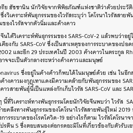
ดรีย ฮัซซานิน นักวิจัยจากพิพิธภัณฑ์แห่งชาติว่าด้วยประวั
ซึ่งวิเคราะห์พันธุกรรมของไวรัสระบุว่า โคโรนาไวรัสสายพันธ
สมของไวรัสจากตัวนิ่มและค้างคาว
ัยจีนได้วิเคราะห์พันธุกรรมของ
SARS-CoV-2
แล้วพบว่าอยู่
เคียงกับ
SARS-CoV
ซึ่งเป็นสาเหตุของการระบาดของปอ
2002
และอีก
29
ประเทศในปี
2003
ค้างคาวในตระกูล
Rh
็นอาจจะเป็นตัวกลางระหว่างค้างคาวและมนุษย์
onavirus
ซึ่งอยู่ในค้างค้าวก็พบได้ในมนุษย์ด้วย เช่น ในอีกส
ากค้างคาวมงกุฏเทาแดงมีความคล้ายกับพันธุกรรมของ
SAR
วสายพันธุ์นี้เป็นแหล่งกักเก็บไวรัส
SARS-CoV
และ
SAR
ๆ นี้ที่วิเคราะห์ทางพันธุกรรมโดยนักวิจัยจีนพบว่า ไวรัส
SA
ล้ายคลึงทางพันธุกรรมของโคโรนาไวรัสสายพันธุ์ใหม่
2019
ุของการระบาดของโรคโควิด
-19
อย่างไรก็ตาม ไวรัสโคโรนาจา
โปรตีน
S
ซึ่งตอบสนองต่อกรดอะมิโนที่เกี่ยวข้องกับตัวรับเ