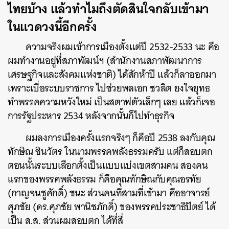
ไทยบ้าง แล้วทำไมถึงตัดสินใจกลับเข้ามา
ในแวดวงนี้อีกครั้ง
ความจริงผมเข้าการเมืองตั้งแต่ปี 2532-2533 นะ คือ
ผมทำงานอยู่ที่สภาพัฒน์ฯ (สำนักงานสภาพัฒนาการ
เศรษฐกิจและสังคมแห่งชาติ) ได้สักห้าปี แล้วก็ลาออกมา
เพราะเบื่อระบบราชการ ไปช่วยพลเอก ชวลิต ยงใจยุทธ
ทำพรรคความหวังใหม่ เป็นสตาฟตัวเล็กๆ เลย แล้วก็เจอ
การรัฐประหาร 2534 หลังจากนั้นก็ไปทำธุรกิจ
ผมลงการเมืองครั้งแรกจริงๆ ก็คือปี 2538 ลงกับคุณ
ทักษิณ ชินวัตร ในนามพรรคพลังธรรมครับ แต่ก็สอบตก
ตอนนั้นระบบเลือกตั้งเป็นแบบแบ่งเขตสามคน สองคน
แรกของพรรคพลังธรรม ก็คือคุณทักษิณกับคุณอรทัย
(กาญจนชูศักดิ์) ชนะ ส่วนคนที่สามที่เข้ามา คืออาจารย์
ศุภชัย (ดร.ศุภชัย พานิชภักดิ์) ของพรรคประชาธิปัตย์ ได้
เป็น ส.ส. ส่วนผมสอบตก ได้ที่สี่