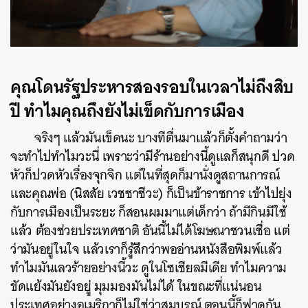
คุณโดนรัฐประหารสองรอบในเวลาไม่ถึงสิบ
ปี ทำไมคุณถึงยังไม่เข็ดกับการเมือง
จริงๆ แล้วมันเข็ดนะ บางทีตื่นมาแล้วก็ตั้งคำถามว่า
จะทำไปทำไมวะนี่ เพราะว่ามีร้านอย่างนี้ดูแลก็สนุกดี ปวด
หัวก็ปวดหัวเรื่องจุกจิก แต่ในที่สุดก็มานั่งดูสถานการณ์
และคุณพ่อ (นิสสัย เวชชาชีวะ) ก็เป็นข้าราชการ เข้าไปยุ่ง
กับการเมืองเป็นระยะ ก็สอนผมมาแต่เด็กว่า ถ้ามีกินมีใช้
แล้ว ต้องช่วยประเทศชาติ อันนี้ไม่ได้โฆษณาชวนเชื่อ แต่
ว่ามันอยู่ในใจ แล้วเราก็รู้สึกว่าพออ่านหนังสือพิมพ์แล้ว
ทำไมมันเลวร้ายอย่างนี้วะ ดูในโซเชียลมีเดีย ทำไมความ
ขัดแย้งมันยังอยู่ มุมมองมันไม่ได้ ในขณะที่แน่นอน
ประเทศอย่างอเมริกาก็ไม่ใช่ว่าสมบูรณ์ ตอนนี้ก็ฟาดกัน