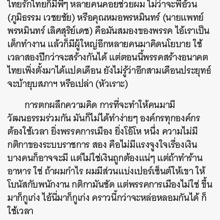
ไทยรักไทยก็มีพี่ๆ หลายคนคอยช่วยผม ไม่ว่าจะพี่อ้วน
(ภูมิธรรม เวชยชัย) หรือคุณหมอพรหมินทร์ (นายแพทย์
พรหมินทร์ เลิศสุริย์เดช) คือมันสมองของพรรค ไอ้เราเป็น
เด็กทำงาน แล้วก็มีผู้ใหญ่อีกหลายคนมาคิดนโยบาย ใช้
เวลาสองปีกว่าจะสร้างกันได้ แต่ตอนนี้พรรคสร้างอนาคต
ไทยเพิ่งตั้งมาได้แปดเดือน ยังไม่รู้ว่าอีกสามเดือนประยุทธ์
จะบ้ายุบสภาฯ หรือเปล่า (หัวเราะ)
การตกผลึกความคิด การที่จะทำให้คนมามี
วัฒนธรรมร่วมกัน มันก็ไม่ได้ทำง่ายๆ องค์กรทุกองค์กร
ต้องใช้เวลา ยิ่งพรรคการเมือง ยิ่งโอ้โห หนึ่ง ความไม่มี
กติกาของระบบราชการ สอง คือไม่มีแรงจูงใจเรื่องเงิน
บางคนก็อาจจะมี แต่ไม่ใช่เงินถูกต้องแน่ๆ แต่ถ้าทำร้าน
อาหาร ใช่ ถ้าผมกำไร ผมมีส่วนแบ่งเปอร์เซ็นต์ให้เขา ให้
โบนัสกับพนักงาน กติกามันชัด แต่พรรคการเมืองไม่ใช่ ขึ้น
มาก็กูเก่ง ไอ้นี่มาก็กูเก่ง คราวนี้กว่าจะหล่อหลอมกันได้ ก็
ใช้เวลา
ค้นหา