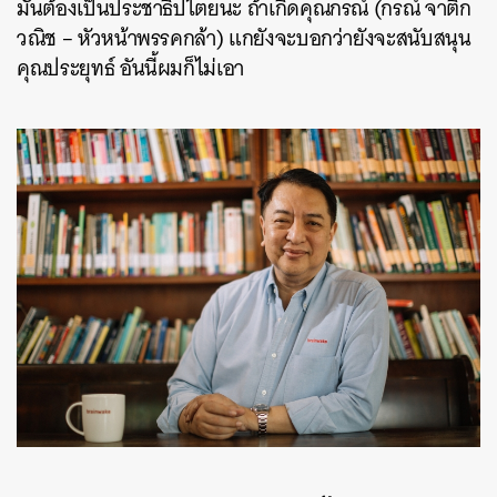
มันต้องเป็นประชาธิปไตยนะ ถ้าเกิดคุณกรณ์ (กรณ์ จาติก
วณิช – หัวหน้าพรรคกล้า) แกยังจะบอกว่ายังจะสนับสนุน
คุณประยุทธ์ อันนี้ผมก็ไม่เอา