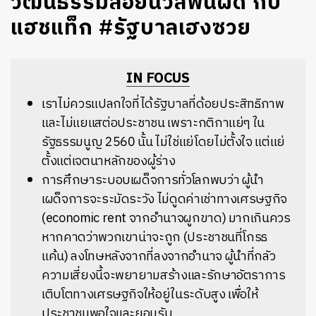
วัฒนธรรมลอยนวลพ้นผิด กับ
แฮชแท็ก #รัฐบาลเฮงซวย
IN FOCUS
เราไม่ควรแปลกใจที่ได้รัฐบาลที่ด้อยประสิทธิภาพ
และไม่แยแสต่อประชาชน เพราะกติกาแย่ๆ ใน
รัฐธรรมนูญ 2560 นั้น ไม่ใช่แย่โดยไม่ตั้งใจ แต่แย่
ตั้งแต่เจตนาหลักของผู้ร่าง
การศึกษาระบอบเผด็จการทั่วโลกพบว่า ผู้นำ
เผด็จการจะระมัดระวัง ไม่ดูดค่าเช่าทางเศรษฐกิจ
(economic rent จากอำนาจผูกขาด) มากเกินควร
หากคาดว่าพวกเขาน่าจะถูก (ประชาชนที่โกรธ
แค้น) ลงโทษหลังจากที่ลงจากอำนาจ ผู้นำที่กลัว
ความเสี่ยงนี้จะพยายามสร้างและรักษาอัตราการ
เติบโตทางเศรษฐกิจให้อยู่ในระดับสูง เพื่อให้
ประชาชนพอใจและยอมรับ