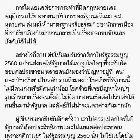
การไม่แยแสต่อการกระทำที่ผิดกฎหมายและ
พฤติกรรมไร้ยางอายนานัปการของรัฐมนตรีและ ส.ส.
หลายคน ส่งผลให้ “มาตรฐานจริยธรรม” ของนักการเมือง
ที่เราเรียกร้องกันมานานกลายเป็นเรื่องตลกขบขันและ
บังคับใช้ไม่ได้
อย่างไรก็ตาม ต่อให้ยอมรับว่ากติกาในรัฐธรรมนูญ
2560 แย่จนส่งผลให้รัฐบาลไร้แรงจูงใจใดๆ ที่จะรับผิด
ชอบต่อประชาชน หลายคนยังมองว่าปัญหาอยู่ที่ ‘คน’
และ ‘โชคร้าย’ เป็นหลัก รวมถึงมองว่าโชคร้ายที่รัฐบาลนี้
ไม่มีคนเก่งหรือมีคนเก่งน้อย โชคร้ายที่เจอปัญหาใหญ่ๆ
รุมเร้าหลายเรื่องจนตั้งตัวไม่ติด บางคนเชื่อต่อไปว่า ต่อให้
คนอื่นมานำรัฐบาล ผลลัพธ์ก็ไม่น่าจะแตกต่างกันมากนัก
ผู้เขียนอยากยืนยันอีกครั้งว่า เราไม่ควรแปลกใจที่ได้
รัฐบาลที่ด้อยประสิทธิภาพและไม่แยแสต่อประชาชน
เพราะกติกาแย่ๆ ในรัฐธรรมนูญ 2560 นั้น ไม่ใช่แย่โดยไม่