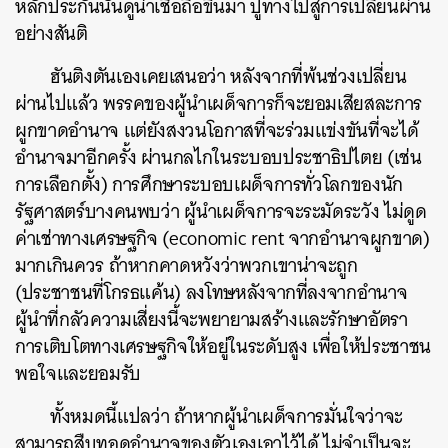
หลักประกันนั้นดูน่าเชื่อถือขึ้นมา ปูทางไปสู่การเปลี่ยนผ่าน
อย่างสันติ
ฮันติงตันเองเคยเสนอว่า หลังจากที่พ้นช่วงเปลี่ยน
ผ่านไปแล้ว พรรคของผู้นำเผด็จการก็จะยอมเสียสละการ
ผูกขาดอำนาจ แต่ยังสงวนโอกาสที่จะร่วมแข่งขันที่จะได้
อำนาจมาอีกครั้ง ผ่านกลไกในระบอบประชาธิปไตย (เช่น
การเลือกตั้ง) การศึกษาระบอบเผด็จการทั่วโลกของนัก
รัฐศาสตร์บางคนพบว่า ผู้นำเผด็จการจะระมัดระวัง ไม่ดูด
ค่าเช่าทางเศรษฐกิจ (economic rent จากอำนาจผูกขาด)
มากเกินควร ถ้าหากคาดหวังว่าพวกเขาน่าจะถูก
(ประชาชนที่โกรธแค้น) ลงโทษหลังจากที่ลงจากอำนาจ
ผู้นำที่กลัวความเสี่ยงนี้จะพยายามสร้างและรักษาอัตรา
การเติบโตทางเศรษฐกิจให้อยู่ในระดับสูง เพื่อให้ประชาชน
พอใจและยอมรับ
ทั้งหมดนี้แปลว่า ถ้าหากผู้นำเผด็จการมั่นใจว่าจะ
สามารถสืบทอดอำนาจของตัวเองเอาไว้ได้ ไม่จำเป็นจะ