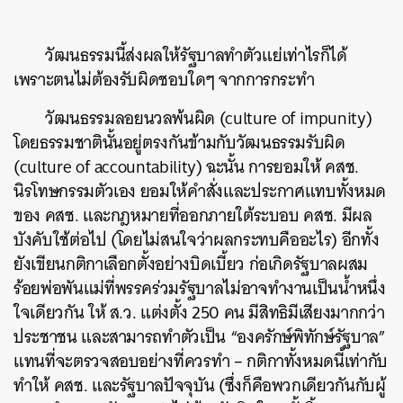
วัฒนธรรมนี้ส่งผลให้รัฐบาลทำตัวแย่เท่าไรก็ได้
เพราะตนไม่ต้องรับผิดชอบใดๆ จากการกระทำ
วัฒนธรรมลอยนวลพ้นผิด (culture of impunity)
โดยธรรมชาตินั้นอยู่ตรงกันข้ามกับวัฒนธรรมรับผิด
(culture of accountability) ฉะนั้น การยอมให้ คสช.
นิรโทษกรรมตัวเอง ยอมให้คำสั่งและประกาศแทบทั้งหมด
ของ คสช. และกฎหมายที่ออกภายใต้ระบอบ คสช. มีผล
บังคับใช้ต่อไป (โดยไม่สนใจว่าผลกระทบคืออะไร) อีกทั้ง
ยังเขียนกติกาเลือกตั้งอย่างบิดเบี้ยว ก่อเกิดรัฐบาลผสม
ร้อยพ่อพันแม่ที่พรรคร่วมรัฐบาลไม่อาจทำงานเป็นน้ำหนึ่ง
ใจเดียวกัน ให้ ส.ว. แต่งตั้ง 250 คน มีสิทธิมีเสียงมากกว่า
ประชาชน และสามารถทำตัวเป็น “องครักษ์พิทักษ์รัฐบาล”
แทนที่จะตรวจสอบอย่างที่ควรทำ – กติกาทั้งหมดนี้เท่ากับ
ทำให้ คสช. และรัฐบาลปัจจุบัน (ซึ่งก็คือพวกเดียวกันกับผู้