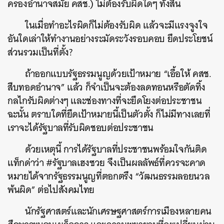
ครองอำนาจสมัย คสช.) ไม่ต้องรับผิดใดๆ ทั้งสิ้น
ในเมื่อทำอะไรผิดก็ไม่ต้องรับผิด แล้วจะมีแรงจูงใจ
อันใดเล่าให้ทำงานอย่างระมัดระวังรอบคอบ ยึดประโยชน์
ส่วนรวมเป็นที่ตั้ง?
ถ้าออกแบบรัฐธรรมนูญด้วยเป้าหมาย “เอื้อให้ คสช.
สืบทอดอำนาจ” แล้ว ก็จำเป็นจะต้องลดทอนหรือตัดทิ้ง
กลไกรับผิดต่างๆ และช่องทางที่จะยึดโยงต่อประชาชน
ฉะนั้น ตราบใดที่ยึดเป้าหมายนี้เป็นตัวตั้ง ก็ไม่มีทางเลยที่
เราจะได้รัฐบาลที่รับผิดชอบต่อประชาชน
ด้วยเหตุนี้ การได้รัฐบาลที่ประชาชนพร้อมใจกันติด
แท็กด่าว่า #รัฐบาลเฮงซวย จึงเป็นผลลัพธ์ที่ควรจะคาด
หมายได้จากรัฐธรรมนูญที่ตอกตรึง “วัฒนธรรมลอยนวล
พ้นผิด” ต่อไปสังคมไทย
นักรัฐศาสตร์และนักเศรษฐศาสตร์การเมืองหลายคน