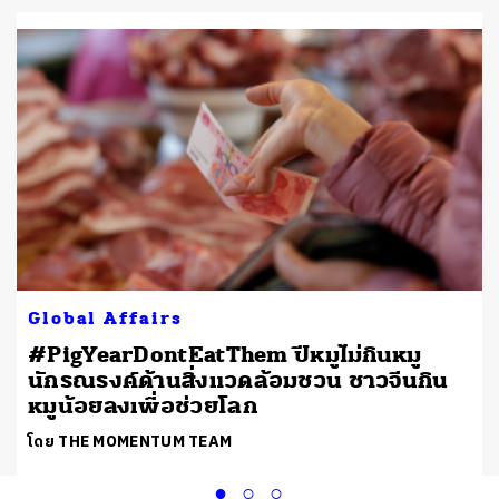
Global Affairs
#PigYearDontEatThem ปีหมูไม่กินหมู
นักรณรงค์ด้านสิ่งแวดล้อมชวน ชาวจีนกิน
หมูน้อยลงเพื่อช่วยโลก
โดย THE MOMENTUM TEAM