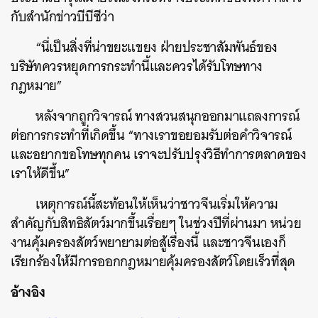
กับสำนักข่าวบีบีซีว่า
“นี่เป็นสิ่งที่น่าขยะแขยง ฝ่ายประชาสัมพันธ์ของ
บริษัทควรหยุดการกระทำนี้และควรได้รับโทษทาง
กฎหมาย”
หลังจากถูกวิจารณ์ ทางสวนสนุกออกมาแถลงการณ์
ต่อการกระทำที่เกิดขึ้น “ทางเราขอยอมรับต่อคำวิจารณ์
และอยากขอโทษทุกคน เราจะปรับปรุงวิธีทำการตลาดของ
เราให้ดีขึ้น”
เหตุการณ์นี้สะท้อนให้เห็นว่าชาวจีนเริ่มให้ความ
สำคัญกับสิทธิสัตว์มากขึ้นเรื่อยๆ ในช่วงปีที่ผ่านมา หน่วย
ค้นหา
งานคุ้มครองสัตว์พยายามต่อสู้เรื่องนี้ และชาวจีนเองก็
SHARE
TWEET
LINE
EMAIL
เรียกร้องให้มีการออกกฎหมายคุ้มครองสัตว์โดยเร็วที่สุด
อ้างอิง