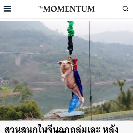
สวนสนุกในจีนถูกถล่มเละ หลัง