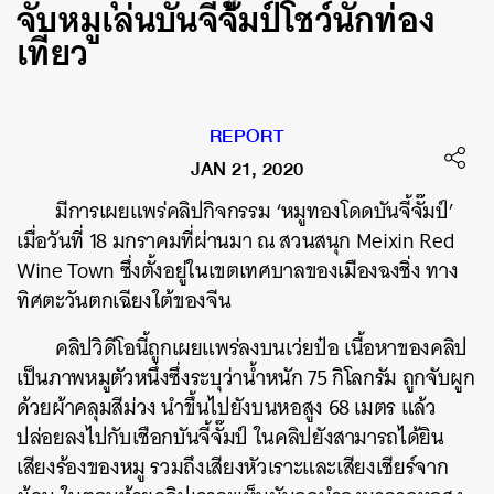
จับหมูเล่นบันจี้จั๊มป์โชว์นักท่อง
เที่ยว
REPORT
JAN 21, 2020
มีการเผยแพร่คลิปกิจกรรม ‘หมูทองโดดบันจี้จั๊มป์’
เมื่อวันที่ 18 มกราคมที่ผ่านมา ณ สวนสนุก Meixin Red
Wine Town ซึ่งตั้งอยู่ในเขตเทศบาลของเมืองฉงชิ่ง ทาง
ทิศตะวันตกเฉียงใต้ของจีน
คลิปวิดีโอนี้ถูกเผยแพร่ลงบนเว่ยป๋อ เนื้อหาของคลิป
เป็นภาพหมูตัวหนึ่งซึ่งระบุว่าน้ำหนัก 75 กิโลกรัม ถูกจับผูก
ด้วยผ้าคลุมสีม่วง นำขึ้นไปยังบนหอสูง 68 เมตร แล้ว
ปล่อยลงไปกับเชือกบันจี้จั๊มป์ ในคลิปยังสามารถได้ยิน
เสียงร้องของหมู รวมถึงเสียงหัวเราะและเสียงเชียร์จาก