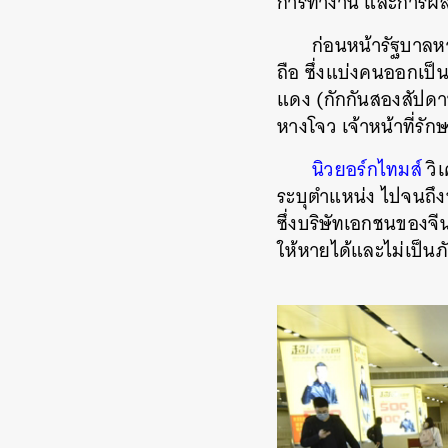
การทำงาน และการผลิ
ก่อนหน้ารัฐบาลห
ถือ ซึ่งแบ่งคนออกเป็
แดง
(
กักกันสองสัปดา
หางโจว เจ้าหน้าที่รั
นิวยอร์กไทมส์
วิเ
ระบุตำแหน่ง ไปจนถึง
ซึ่งบริษัทเอกชนของจีน
ให้หายได้และไม่เป็น
ค้