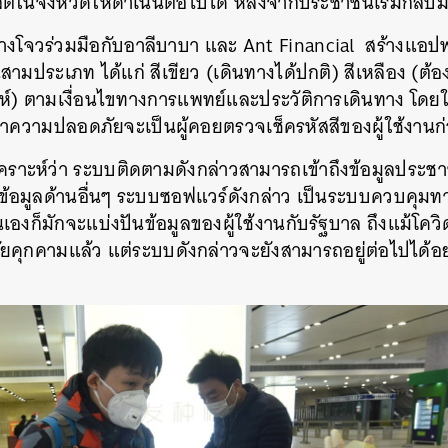
ตในจังหวัดให้ดำเนินต่อไปได้ หลังจากประชาชนเริ่มกลั
างโจวร่วมมือกับอาลีบาบา และ
Ant Financial
สร้างแอปพ
นสามประเภท ได้แก่ สีเขียว
(
เดินทางได้ปกติ
)
สีเหลือง
(
ต้อ
ห์
)
ตามเงื่อนไขทางการแพทย์และประวัติการเดินทาง โดย
กษาความปลอดภัยจะเป็นผู้คอยตรวจเช็ครหัสสีของผู้ใช้งานก่
คราะห์ว่า ระบบติดตามดังกล่าวสามารถเข้าถึงข้อมูลประชา
ข้อมูลด้านอื่นๆ ระบบซอฟแวร์ดังกล่าว เป็นระบบควบคุมท
เองก็มักจะแบ่งปันข้อมูลของผู้ใช้งานกับรัฐบาล ถึงแม้โควิ
ภัยคุกคามแล้ว แต่ระบบดังกล่าวจะยังสามารถอยู่ต่อไปได้อ
นหา