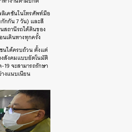
บมาทำงานตามปกติ
ลิเคชันในโทรศัพท์มือ
งกักกัน
7
วัน
)
และสี
ในสถานีรถใต้ดินของ
อนเดินทางทุกครั้ง
ชนได้ครบถ้วน ตั้งแต่
างสังคมแบบอัตโนมัติ
ด
-19
จะสามารถรักษา
ย่างแนบเนียน