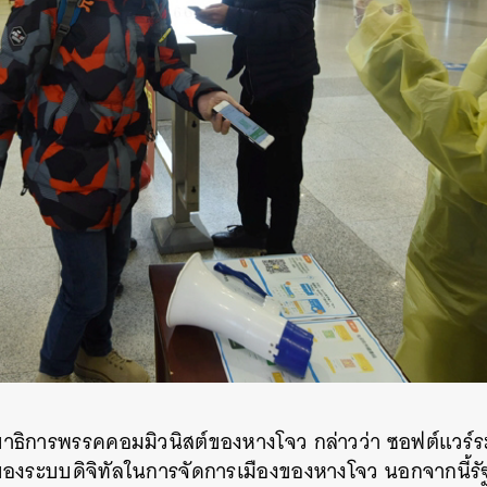
SHARE
TWEET
LINE
EMAIL
ขาธิการพรรคคอมมิวนิสต์ของหางโจว กล่าวว่า ซอฟต์แวร์ร
องระบบดิจิทัลในการจัดการเมืองของหางโจว นอกจากนี้รัฐบา