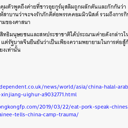
ุมตัวพูดถึงค่ายที่ชาวอุยกูร์มุสลิมถูกผลักดันและกักกันว่า
้สาบานว่าจะจงรักภักดีต่อพรรคคอมมิวนิสต์ รวมถึงการกิน
ห้ามของศาสนา
มสิทธิมนุษยชนและสหประชาชาติได้ประณามค่ายดังกล่าวในซิ
แต่รัฐบาลจีนยืนยันว่าเป็นเพียงความพยายามในการต่อสู้กั
นหา
งเท่านั้น
SHARE
TWEET
LINE
EMAIL
dependent.co.uk/news/world/asia/china-halal-arab
-xinjiang-uighur-a9032771.html
ongkongfp.com/2019/03/22/eat-pork-speak-chines
ainee-tells-china-camp-trauma/