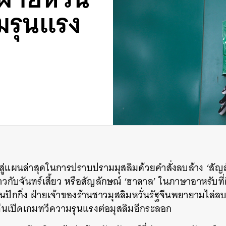
มรุนแรง
าสู่แผนล่าสุดในการปราบปรามมุสลิมด้วยคำสั่งลบล้าง ‘สัญ
กับจันทร์เสี้ยว หรือสัญลักษณ์ ‘ฮาลาล’ ในภาษาอาหรับที่ติด
ปักกิ่ง ฝ่ายเจ้าของร้านชาวมุสลิมหวั่นรัฐจีนพยายามไล่ล
นจีนเปิดเกมทวีความรุนแรงต่อมุสลิมอีกระลอก