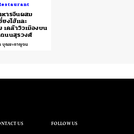
Restaurant
 อาหารจีนผสม
ี่ยงไฮ้และ
ง เคล้าวิวเมืองบน
ถนนสุรวงศ์
ทร บุณยะกาญจน
ONTACT US
FOLLOW US