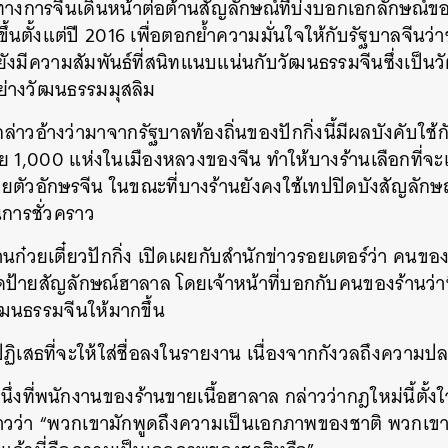
กที่ทางการจีนเดินหน้าต่อต้านสัญลักษณ์ที่บ่งบอกเอกลักษณ
นขึ้นตั้งแต่ปี 2016 เพื่อตอกย้ำความมั่นใจให้กับรัฐบาลจีนว
ังมีความสัมพันธ์ที่สนิทแนบแน่นกับวัฒนธรรมจีนซึ่งเป็
ย่างวัฒนธรรมมุสลิม
่กล่าวอ้างว่ามาจากรัฐบาลท้องถิ่นของปักกิ่งนี้มีผลบังคับใช้
 1,000 แห่งในเมืองหลวงของจีน ทำให้บางร้านเลือกที่จะ
ตัวอักษรจีน ในขณะที่บางร้านยังคงใช้เทปปิดบังสัญลักษ
นการชั่วคราว
้านก๋วยเตี๋ยวปักกิ่ง เปิดเผยกับสำนักข่าวรอยเตอร์ว่า คนขอ
ดป้ายสัญลักษณ์ฮาลาล โดยเจ้าหน้าที่บอกกับคนของร้านว่า
ฒนธรรมจีนให้มากขึ้น
ปฏิเสธที่จะให้ใส่ชื่อลงในรายงาน เนื่องจากกังวลถึงความป
หนึ่งที่พนักงานของร้านขายเนื้อฮาลาล กล่าวว่ากฎใหม่นี้ตั
วว่า “พวกเขามักพูดถึงความเป็นเอกภาพของชาติ พวกเขา