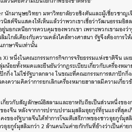
 แล้วนี่คือความเป็นเอกภาพของชาติหรือ”
er นักมานุษยวิทยา มหาวิทยาลัยวอชิงตันและผู้เชี่ยวชาญเ
วนิสต์จีนแสดงให้เห็นแล้วว่าพวกเขาเชื่อว่าวัฒนธรรมอิ
ที่อยู่นอกเหนือการควบคุมของพวกเขา เพราะพวกเขามองว
ลิมใกล้เคียงกับความคลั่งไคล้ทางศาสนา รัฐจึงต้องการใ
ภาษาจีนเท่านั้น
a Xi หนึ่งในคณะกรรมการกิจการจริยธรรมแห่งชาติจีน เผย
ุ่มน้อยทั้งหมดและยืนยันว่ากฎระเบียบเกี่ยวกับเครื่องห
งปักกิ่ง ไม่ใช่รัฐบาลกลาง ในขณะที่คณะกรรมการสภาปักกิ่ง
สดงความคิดว่าการยกเลิกเครื่องหมายฮาลาลมีความเกี่ยวข้อ
ายุ่งเกี่ยวกับสัญลักษณ์อิสลามและอาหรับถือเป็นส่วนหนึ่งขอ
จีน หลังจากการปราบปรามมุสลิมอุยกูร์ที่รุนแรงที่สุดเกิ
คงของรัฐบาลจีนได้ทำการโจมตีเสรีภาพของชาวอุยกูร์มุส
อุยกูร์มุสลิมกว่า 2 ล้านคนในค่ายกักกันที่อ้างว่าเป็นค่า