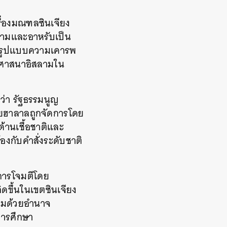
รื่องมณฑลซินเจียง
สลามและอาหรับเป็น
่ารูปแบบความเคารพ
ห้ศาสนาอิสลามใน
ว่า รัฐธรรมนูญ
มายฮาลาลถูกจัดการโดย
ด้านเชื้อชาติและ
งกับคำสั่งระดับชาติ
งการโจมตีโดย
ดขึ้นในเขตซินเจียง
ลิมด้วยอำนาจ
ยการศึกษา