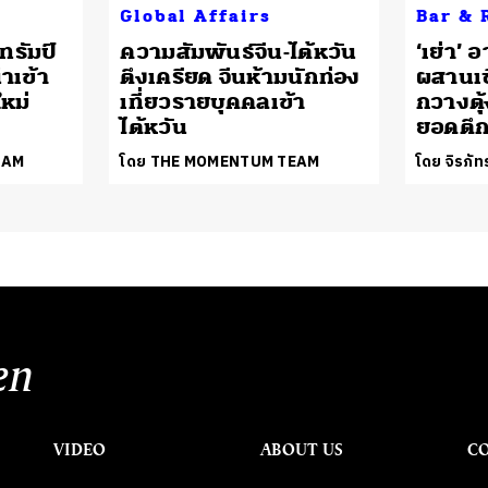
Global Affairs
Bar & 
ทรัมป์
ความสัมพันธ์จีน-ไต้หวัน
‘เย่า’
ำเข้า
ตึงเครียด จีนห้ามนักท่อง
ผสานเซ
หม่
เที่ยวรายบุคคลเข้า
กวางตุ้
ไต้หวัน
ยอดตึก
EAM
โดย THE MOMENTUM TEAM
โดย จิรภั
en
VIDEO
ABOUT US
C