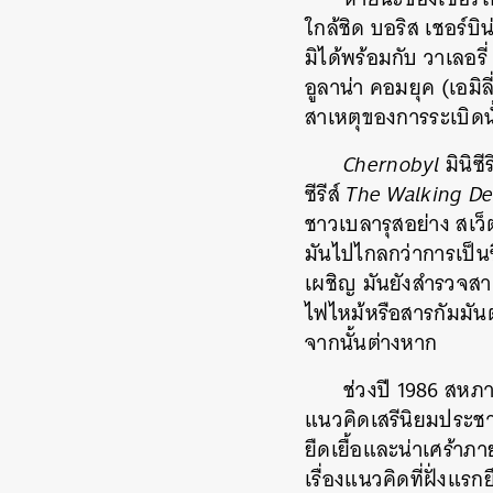
ใกล้ชิด บอริส เชอร์บ
มิได้พร้อมกับ วาเลอรี
อูลาน่า คอมยุค (เอมิล
สาเหตุของการระเบิดนั
Chernobyl
มินิซ
ซีรีส์
The Walking D
ชาวเบลารุสอย่าง สเว็
มันไปไกลกว่าการเป็นซ
เผชิญ มันยังสำรวจสาเหต
ไฟไหม้หรือสารกัมมันต
จากนั้นต่างหาก
ช่วงปี 1986 สหภา
แนวคิดเสรีนิยมประชาธ
ยืดเยื้อและน่าเศร้าภา
เรื่องแนวคิดที่ฝั่ง