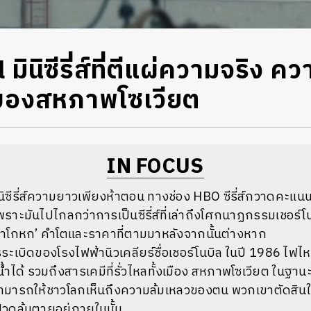
มินิซีรี่ส์ที่ตีแผ่ความจริง 
องสหภาพโซเวียต
IN FOCUS
นิซีรี่ส์ความยาวเพียงห้าตอน ทางช่อง HBO ซีรี่ส์กวาดคะ
พราะมันไปไกลกว่าการเป็นซีรี่ส์ที่เล่าถึงโศกนาฏกรรมเชอร์โ
‘คำโกหก’ คำโตและราคาที่ตามมาหลังจากนั้นต่างหาก
ระเบิดของโรงไฟฟ้านิวเคลียร์ชื่อเชอร์โนบิล ในปี 1986 ไฟไหม
ำได้ รวมถึงสารเคมีที่รั่วไหลทั้งเมือง สหภาพโซเวียต ในฐ
่สามารถให้ชาวโลกเห็นถึงความล้มเหลวของตน พวกเขาตัดสินใ
วดล้มตายอยู่ภายในนั้น