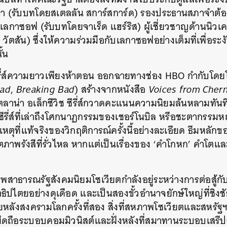
ิน่า (รับบทโดยสเตลลัน สการ์สการ์ด) รองประธานสภาจำต้อง
่ เลกาซอฟ (รับบทโดยจาเร็ด แฮร์ริส) ผู้เชี่ยวชาญด้านนิวเคล
ี่ วัตสัน) ซึ่งให้ความร่วมมือกับเลกาซอฟอย่างเต็มที่เพื่อ
้น
ีรี่ส์ความยาวเพียงห้าตอน ออกฉายทางช่อง HBO กำกับโดยโย
ead
,
Breaking Bad
) สร้างจากหนังสือ
Voices from Cher
ตลาน่า อเล็กซีวิช ซีรี่ส์กวาดคะแนนความนิยมล้นหลามทันท
ีรี่ส์ที่เล่าถึงโศกนาฏกรรมของเชอร์โนบิล หรือชะตากรรม
ุที่แท้จริงของวิกฤติการณ์ครั้งนี้อย่างละเอียด ธีมหลักของซีร
ภาพรังสีที่รั่วไหล หากแต่เป็นเรื่องของ ‘คำโกหก’ คำโตแ
พสาธารณรัฐสังคมนิยมโซเวียตกำลังอยู่ระหว่างการต่อสู้กับ
ิปไตยอย่างดุเดือด และเป็นสองขั้วอำนาจยักษ์ใหญ่ที่ชิง
ยหลังสงครามโลกครั้งที่สอง สิ่งที่สหภาพโซเวียตและสหรัฐฯ 
แรกยึดถือระบอบคอมมิวนิสต์และฝั่งหลังที่สมาทานระบอบเสร