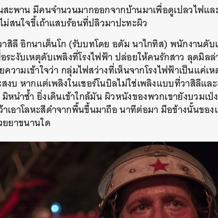
บนสะพาน มีคนจำนวนมากออกจากบ้านมาเพื่อดูเปลวไฟและรั
 ไม่สนใจขี้เถ้าแสบร้อนที่ปลิวมาปะทะผิว
 วาสิลี อิกนาเต็นโก (รับบทโดย อดัม นาไกทิส) พนักงานดับ
อระงับเหตุดับเพลิงที่โรงไฟฟ้า ปล่อยให้คนรักสาว ลุดมิลล่
นด้วยความเข้าใจว่า กลุ่มไฟสว่างที่เห็นจากโรงไฟฟ้าเป็นแค่เ
สงบ หากแต่เพลิงในเชอร์โนบิลไม่ใช่เพลิงแบบที่วาสิลีและ
 มิหนำซ้ำ ยิ่งเดินเข้าใกล้มัน ผิวหนังของพวกเขายังบวมเป
คว้าเอาโลหะสีดำจากพื้นขึ้นมาถือ นาทีต่อมา มือข้างนั้นขอ
้วยยาขนานใด
นหา