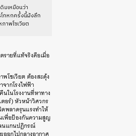
ดิมเหมือนว่า
หกครั้งนี้ฝังลึก
สหภาพโซเวียต
รายที่แท้จริงคือเมื่อ
าพโซเวียต ต้องสะดุ้ง
มาจากโรงไฟฟ้า
คืนในโรงงานที่หาทาง
เตอร์) หัวหน้าวิศวกร
อผิดพลาดรุนแรงทำให้
นเพื่อป้องกันความสูญ
้นจนแกนปฏิกรณ์
ะจายออกไปกลางอากาศ