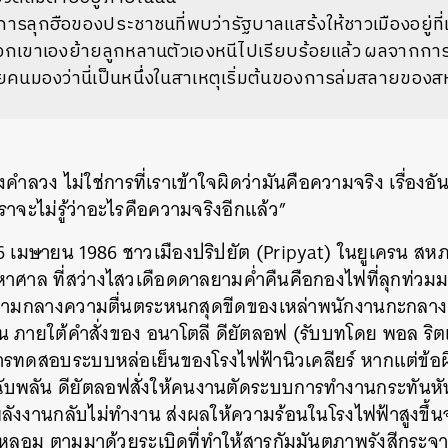
การลุกฮือของประชาชนที่พบว่ารัฐบาลแสร้งให้ชาวเมืองอยู่ที่เ
กเขาเองย้ายลูกหลานตัวเองหนีไปเรียบร้อยแล้ว ผลจากการโก
ยคนมองว่านี่เป็นหนึ่งในสาเหตุเริ่มต้นของการล่มสลายของ
ลวง ไม่ใช่การที่เราเข้าใจผิดว่ามันคือความจริง เรื่องอันต
จะไม่รู้ว่าอะไรคือความจริงอีกแล้ว”
 26 เมษายน 1986 ชาวเมืองปริปยัต (Pripyat) ในยูเครน สหภ
หาศาล ที่สว่างไสวเดือดดาลยามค่ำคืนคือกองไฟที่ลุกท่วม
ล ท่ามกลางความตื่นตระหนกสุดขีดของเหล่าพนักงานกะกลาง
ดขึ้น ภายใต้คำสั่งของ อนาโตลี ดียัตลอฟ (รับบทโดย พอล ริต
มีการทดสอบระบบหล่อเย็นของโรงไฟฟ้านิวเคลียร์ หากแต่ข้
ูงฉับพลัน ดียัตลอฟสั่งให้คนงานตัดระบบการทำงานกระทันหั
ลังงานกลับไม่ทำงาน ส่งผลให้ความร้อนในโรงไฟฟ้าสูงขึ
4 หลอม ตามมาด้วยระเบิดที่ทำให้สารกัมมันตภาพรังสีกร