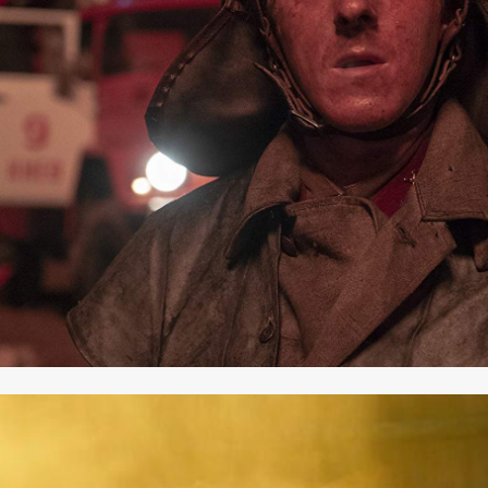
SHARE
TWEET
LINE
EMAIL