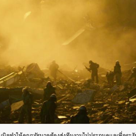
บิลทำให้คณะรัฐบาลต้องส่งทีมงานไปประกบดูแลเพื่อระง