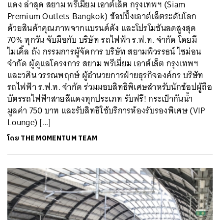
แดง ล่าสุด สยาม พรีเมี่ยม เอาต์เล็ต กรุงเทพฯ (Siam
Premium Outlets Bangkok) ช้อปปิ้งเอาต์เล็ตระดับโลก
ด้วยสินค้าคุณภาพจากแบรนด์ดัง และโปรโมชันลดสูงสุด
70% ทุกวัน จับมือกับ บริษัท รถไฟฟ้า ร.ฟ.ท. จำกัด โดยมี
ไมเคิ้ล ถัง กรรมการผู้จัดการ บริษัท สยามพิวรรธน์ ไซม่อน
จำกัด ผู้ดูแลโครงการ สยาม พรีเมี่ยม เอาต์เล็ต กรุงเทพฯ
และวศิน วรรณพฤกษ์ ผู้อำนวยการฝ่ายธุรกิจองค์กร บริษัท
รถไฟฟ้า ร.ฟ.ท. จำกัด ร่วมมอบสิทธิพิเศษสำหรับนักช้อปผู้ถือ
บัตรรถไฟฟ้าสายสีแดงทุกประเภท รับฟรี! กระเป๋ากันน้ำ
มูลค่า 750 บาท และรับสิทธิใช้บริการห้องรับรองพิเศษ (VIP
Lounge) […]
โดย
THE MOMENTUM TEAM