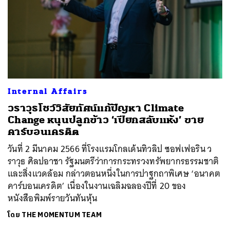
Internal Affairs
วราวุธโชว์วิสัยทัศน์แก้ปัญหา Climate
Change หนุนปลูกข้าว ‘เปียกสลับแห้ง’ ขาย
คาร์บอนเครดิต
วันที่ 2 มีนาคม 2566 ที่โรงแรมโกลเด้นทิวลิป ซอฟเฟอริน ว
ราวุธ ศิลปอาชา รัฐมนตรีว่าการกระทรวงทรัพยากรธรรมชาติ
และสิ่งแวดล้อม กล่าวตอนหนึ่งในการปาฐกถาพิเศษ ‘อนาคต
คาร์บอนเครดิต’ เนื่องในงานเฉลิมฉลองปีที่ 20 ของ
หนังสือพิมพ์รายวันทันหุ้น
โดย
THE MOMENTUM TEAM