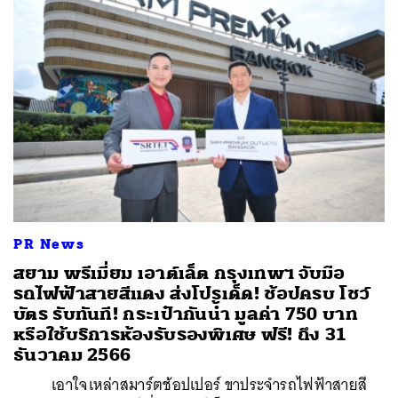
PR News
สยาม พรีเมี่ยม เอาต์เล็ต กรุงเทพฯ จับมือ
รถไฟฟ้าสายสีแดง ส่งโปรเด็ด! ช้อปครบ โชว์
บัตร รับทันที! กระเป๋ากันน้ำ มูลค่า 750 บาท
หรือใช้บริการห้องรับรองพิเศษ ฟรี! ถึง 31
ธันวาคม 2566
เอาใจเหล่าสมาร์ตช้อปเปอร์ ขาประจำรถไฟฟ้าสายสี