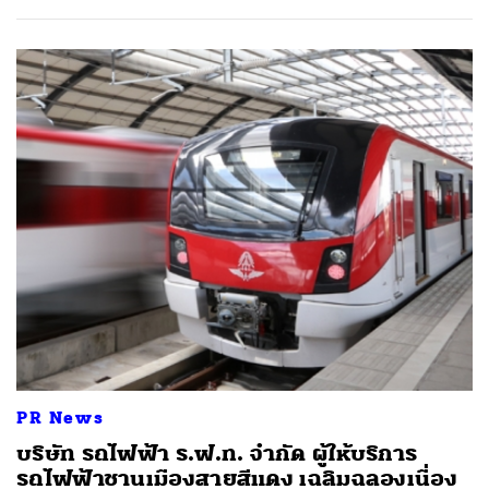
PR News
บริษัท รถไฟฟ้า ร.ฟ.ท. จำกัด ผู้ให้บริการ
รถไฟฟ้าชานเมืองสายสีแดง เฉลิมฉลองเนื่อง