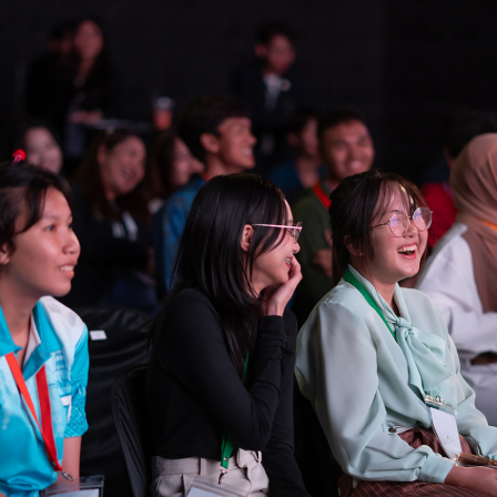
SHARE
TWEET
LINE
EMAIL