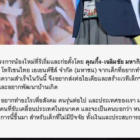
คุณกึ้ง-เฉลิมชัย มหากิ
รงการน้องใหม่ที่ริเริ่มและก่อตั้งโดย
โทรีเซนไทย เอเยนต์ซีส์ จำกัด (มหาชน) จากเด็กที่อยากท
ระสบความสำเร็จในวันนี้ จึงอยากส่งต่อไอเดียและสร้างเวทีเล็
น และอยากพัฒนาบ้านเกิด
 อยากทำอะไรเพื่อสังคม คนรุ่นต่อไป และประเทศของเรา ผม
็นคนที่ขับเคลื่อนประเทศในอนาคต และจะเป็นคนบอกว่า ห
รนี้ขึ้นมา สำหรับเด็กที่ไม่มีปัจจัย ทั้งเงินและประสบการ
นหา