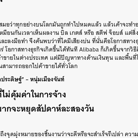
SHARE
TWEET
LINE
EMAIL
่เสมอว่าทุกอย่างบนโลกมันถูกทำไปหมดแล้ว แล้วเค้าจะทำอ
เหมือนกันเวลาเห็นผลงาน บิล เกตส์ หรือ สตีฟ จ็อบส์ แต่สิ่งท
นและลงมือทำ จึงค้นพบว่าที่ใดมีเสียงบ่น ที่นั่นคือโอกาสทางธ
ร่ โอกาสทางธุรกิจเกิดขึ้นได้ทันที Alibaba ก็เกิดขึ้นจากวิธีค
าขายในต่างประเทศ แต่มีปัญหาทางด้านเงินทุน และพื้นที่ใ
คนสามารถออกไปค้าขายได้ทั่วโลก
ระดิษฐ์” – หนุ่มเมืองจันท์
ไม่คุ้มค่าในการจ้าง
อยากจะหยุดสัปดาห์ละสองวัน
ึงจุดมุ่งหมายของชิ้นงานว่าจะดีหรือจะสำเร็จรึเปล่า ความค