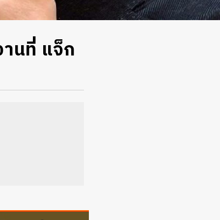
นที่ แจ็ก