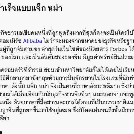
เร็จแบบแจ็ก หม่า
ักธุรกิจชาวเอเชียคนหนึ่งที่ถูกพูดถึงมากที่สุดก็คงจะเป็นใคร
อีคอมเมิร์ซ
Alibaba
ไม่ว่าจะมองจากขนาดของธุรกิจหรือฐานะ
ผู้ที่ถูกจับตามอง ล่าสุดในเว็บไซต์ของนิตยสาร Forbes ได้
33 ของโลก และเป็นอันดับสองของจีน มีมูลค่าทรัพย์สิน
กครอบครัวที่ร่ำรวย สอบเข้ามหาวิทยาลัยก็ไม่ได้เลยไปเรี
ธีศึกษาภาษาอังกฤษด้วยการปั่นจักรยานไปโรงแรมที่นักท่อ
ภาษา ดังนั้น แจ็ก หม่า จึงเป็นคนที่ภาษาอังกฤษดีมาก ซึ่งน่า
บสากลได้เมื่อเทียบกับนักธุรกิจชาวจีนอื่นๆ และนอกจากจะพ
ดีคนหนึ่ง ด้วยภาษาที่สื่อสารและการโต้ตอบที่เป็นธรรมชาต
จีนที่ถูกยกขึ้นมาใช้อยู่เสมอ ซึ่งก็โดดเด่นจนถึงขั้นมีกา
ดียว
ส
นหา