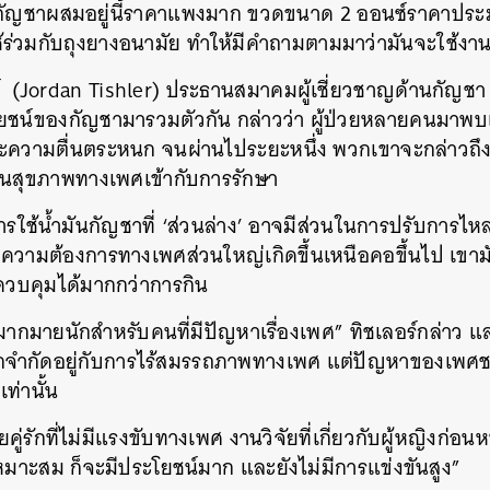
ี่มีกัญชาผสมอยู่นี้ราคาแพงมาก ขวดขนาด 2 ออนซ์ราคาปร
้ร่วมกับถุงยางอนามัย ทำให้มีคำถามตามมาว่ามันจะใช้งาน
์ (Jordan Tishler) ประธานสมาคมผู้เชี่ยวชาญด้านกัญชา 
ชน์ของกัญชามารวมตัวกัน กล่าวว่า ผู้ป่วยหลายคนมาพบเ
ะความตื่นตระหนก จนผ่านไประยะหนึ่ง พวกเขาจะกล่าวถึง
สานสุขภาพทางเพศเข้ากับการรักษา
ารใช้น้ำมันกัญชาที่ ‘ส่วนล่าง’ อาจมีส่วนในการปรับการไ
ต่ความต้องการทางเพศส่วนใหญ่เกิดขึ้นเหนือคอขึ้นไป เขา
วบคุมได้มากกว่าการกิน
อมากมายนักสำหรับคนที่มีปัญหาเรื่องเพศ” ทิชเลอร์กล่าว 
จำกัดอยู่กับการไร้สมรรถภาพทางเพศ แต่ปัญหาของเพศชายไ
ท่านั้น
่รักที่ไม่มีแรงขับทางเพศ งานวิจัยที่เกี่ยวกับผู้หญิงก่อนห
งเหมาะสม ก็จะมีประโยชน์มาก และยังไม่มีการแข่งขันสูง”