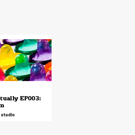
tually EP003:
om
 studio