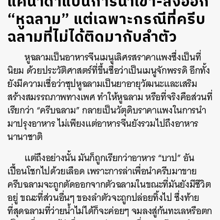
แคนาดาแบนการนำเข้า-ส่งออก
“หูฉลาม” แต่เฉพาะกรณีที่ครีบ
ฉลามที่ไม่ได้ติดมากับลำตัว
หูฉลามเป็นอาหารจีนเมนูเลิศรสราคาแพงซึ่งเป็นที่
นิยม ด้วยประวัติศาสตร์ที่ขึ้นชื่อว่าเป็นเมนูจักพรรดิ อีกทั้ง
ยังมีความเชื่อว่าซุปหูฉลามเป็นยาอายุวัฒนะและเสริม
สร้างสมรรถภาพทางเพศ ทำให้หูฉลาม หรือที่จริงคือส่วนที่
เรียกว่า “ครีบฉลาม” กลายเป็นวัตุดิบราคาแพงในการนำ
มาปรุงอาหาร ไม่เพียงแต่อาหารจีนยังรวมไปถึงอาหาร
นานาชาติ
แต่ถึงอย่างนั้น มันก็ถูกเรียกว่าอาหาร “บาป” อัน
เปื้อนโชกไปด้วยเลือด เพราะการล่าเพื่อนำครีบมาขาย
ครีบฉลามจะถูกตัดออกจากตัวฉลามในขณะที่มันยังมีชีวิต
อยู่ ขณะที่ส่วนอื่นๆ ของลำตัวจะถูกปล่อยทิ้งไป ซึ่งท้าย
ที่สุดฉลามที่ว่ายน้ำไม่ได้ก็จะค่อยๆ จมลงสู่ก้นทะเลหรือตก