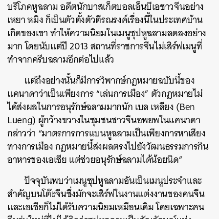
บริโภคหูฉลาม อดีตนักบาสเก็ตบอลเอ็นบีเอชาวจีนอย่าง
เหยา หมิง ก็เป็นตัวตั้งตัวตีรณรงค์เรื่องนี้ในประเทศบ้าน
เกิดของเขา ทำให้ความนิยมในเมนูซุปหูฉลามลดลงอย่าง
มาก โดยนับแต่ปี 2013 สถานที่ราชการจีนไม่เสิร์ฟเมนูที่
ทำจากครีบฉลามอีกต่อไปแล้ว
แต่ถึงอย่างนั้นก็มีการวิพากษ์กฎหมายฉบับนี้ของ
แคนาดาว่าเป็นเพียงการ “เล่นการเมือง” ตัวกฎหมายไม่
ได้ส่งผลในการอนุรักษ์ฉลามมากนัก เบล เหลียง (Ben
Lueng) ผู้กว้างขวางในชุมชนชาวจีนอพยพในแคนาดา
กล่าวว่า “มาตรการการแบนหูฉลามเป็นเพียงการหาเสียง
ทางการเมือง กฎหมายนี้ส่งผลตรงไปยังวัฒนธรรมการกิน
อาหารของเอเชีย แต่ช่วยอนุรักษ์ฉลามได้น้อยนิด”
ปัจจุบันพบว่าเมนูซุปหูฉลามอันเป็นเมนูประจำและ
สำคัญบนโต๊ะจีนซึ่งมักจะเสิร์ฟในงานแต่งงานของคนจีน
และเอเชียก็ไม่ได้รับความนิยมเหมือนเดิม โดยเฉพาะคน