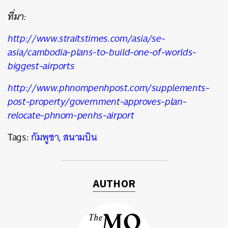
ที่มา:
http://www.straitstimes.com/asia/se-
ค้นหา
asia/cambodia-plans-to-build-one-of-worlds-
SHARE
TWEET
LINE
EMAIL
biggest-airports
http://www.phnompenhpost.com/supplements-
post-property/government-approves-plan-
relocate-phnom-penhs-airport
Tags:
กัมพูชา
,
สนามบิน
AUTHOR