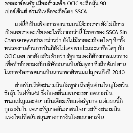
ดอลลาร์สหรัฐ เมื่อสร้างเสร็จ OCIC จะถือหุ้น 90
เปอร์เซ็นต์ ส่วนที่เหลือจะถือโดย SSCA
แต่นี่ก็เป็นเพียงการลงนามบนโต๊ะเจรจา ยังไม่มีการ
เปิดเผยรายละเอียดอะไรที่มากกว่านี้ โฆษกของ SSCA Sin
Chansereyvutha กล่าวว่า ยังไม่มีรายละเอียดใดๆ อีกทั้ง
หน่วยงานด้านการบินก็ยังไม่เคยพบปะและหารือใดๆ กับ
OCIC เลย เขายังเสริมด้วยว่า รัฐบาลเองก็ต้องการแนวทาง
เพื่อทำข้อตกลงกับบริษัทสนามบินกัมพูชา ซึ่งถือสัมปทาน
ในการจัดการสนามบินนานาชาติพนมเปญจนถึงปี 2040
สำหรับบริษัทสนามบินกัมพูชา ถือหุ้นส่วนใหญ่โดยวิน
ชีกรุ๊ปในฝรั่งเศส ซึ่งก็เคยยื่นแผนจะขยายสนามบิน
พนมเปญและสนามบินเสียมเรียบต่อรัฐบาล แต่แผนนี้ก็
ถูกระงับไป เพราะรัฐบาลหันมาสนใจการสร้างสนามบิน
แห่งใหม่ที่สนับสนุนทางการเงินโดยธนาคารจีน