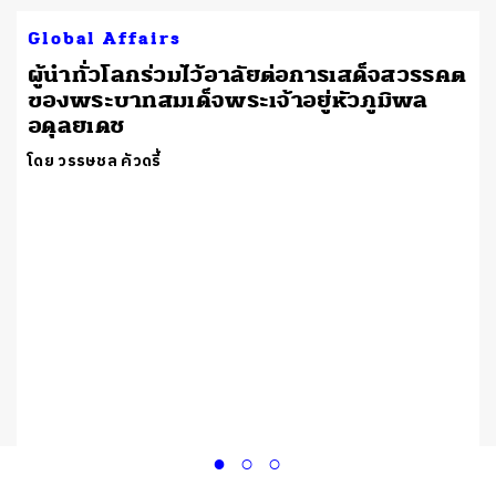
Global Affairs
ผู้นำทั่วโลกร่วมไว้อาลัยต่อการเสด็จสวรรคต
ของพระบาทสมเด็จพระเจ้าอยู่หัวภูมิพล
อดุลยเดช
โดย วรรษชล คัวดรี้
า