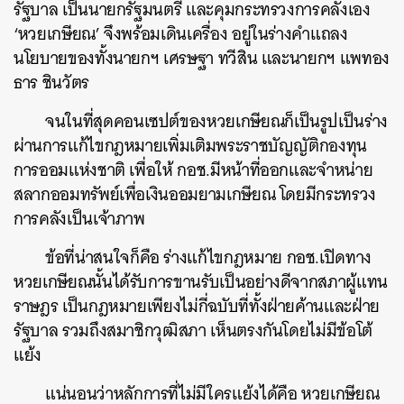
รัฐบาล เป็นนายกรัฐมนตรี และคุมกระทรวงการคลังเอง
‘หวยเกษียณ’ จึงพร้อมเดินเครื่อง อยู่ในร่างคำแถลง
นโยบายของทั้งนายกฯ เศรษฐา ทวีสิน และนายกฯ แพทอง
ธาร ชินวัตร
จนในที่สุดคอนเซปต์ของหวยเกษียณก็เป็นรูปเป็นร่าง
ผ่านการแก้ไขกฎหมายเพิ่มเติมพระราชบัญญัติกองทุน
การออมแห่งชาติ เพื่อให้ กอช.มีหน้าที่ออกและจำหน่าย
สลากออมทรัพย์เพื่อเงินออมยามเกษียณ โดยมีกระทรวง
การคลังเป็นเจ้าภาพ
ข้อที่น่าสนใจก็คือ ร่างแก้ไขกฎหมาย กอช.เปิดทาง
หวยเกษียณนั้นได้รับการขานรับเป็นอย่างดีจากสภาผู้แทน
ราษฎร เป็นกฎหมายเพียงไม่กี่ฉบับที่ทั้งฝ่ายค้านและฝ่าย
รัฐบาล รวมถึงสมาชิกวุฒิสภา เห็นตรงกันโดยไม่มีข้อโต้
แย้ง
แน่นอนว่าหลักการที่ไม่มีใครแย้งได้คือ หวยเกษียณ