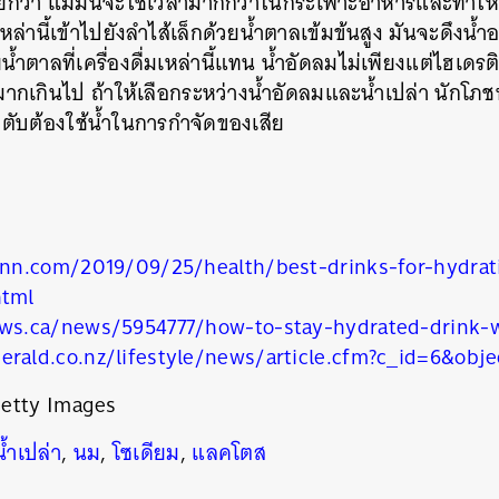
้อยกว่า แม้มันจะใช้เวลามากกว่าในกระเพาะอาหารและทำให้
เหล่านี้เข้าไปยังลำไส้เล็กด้วยน้ำตาลเข้มข้นสูง มันจะดึงน
น้ำตาลที่เครื่องดื่มเหล่านี้แทน น้ำอัดลมไม่เพียงแต่ไฮเดรติ
ากเกินไป ถ้าให้เลือกระหว่างน้ำอัดลมและน้ำเปล่า นักโภช
ับตับต้องใช้น้ำในการกำจัดของเสีย
.cnn.com/2019/09/25/health/best-drinks-for-hydrat
html
ews.ca/news/5954777/how-to-stay-hydrated-drink-
นหา
rald.co.nz/lifestyle/news/article.cfm?c_id=6&obje
SHARE
TWEET
LINE
EMAIL
etty Images
น้ำเปล่า
,
นม
,
โซเดียม
,
แลคโตส