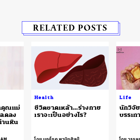
RELATED POSTS
Health
Life
าคุณแม่
ชีวิตขาดเหล้า…ร่างกาย
นักวิจัย
ดลดลง
เราจะเป็นอย่างไร?
บรรเทา
่านหิน
EAM
โดย บุญโชค พานิชศิลป์
โดย วรรษช