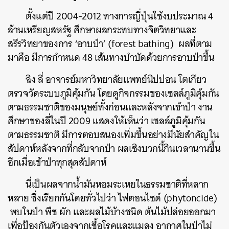
ตั้งแต่ปี 2004-2012 ทางการญี่ปุ่นใช้งบประมาณ 4
ล้านเหรียญสหรัฐ ศึกษาผลกระทบทางจิตวิทยาและ
สรีรวิทยาของการ ‘อาบป่า’ (forest bathing) ผลที่ตาม
มาคือ มีการกำหนด 48 เส้นทางบำบัดด้วยการอาบป่าขึ้น
ฉิง ลี่ อาจารย์มหาวิทยาลัยแพทย์นิปปอน โตเกียว
ตรวจวัดระบบภูมิคุ้มกัน โดยดูกิจกรรมของเซลล์ภูมิคุ้มกัน
ตามธรรมชาติของมนุษย์ทั้งก่อนและหลังจากเข้าป่า งาน
ศึกษาของลี่ในปี 2009 แสดงให้เห็นว่า เซลล์ภูมิคุ้มกัน
ตามธรรมชาติ มีการตอบสนองเพิ่มขึ้นอย่างมีนัยสำคัญใน
สัปดาห์หลังจากที่กลับจากป่า ผลเชิงบวกนี้กินเวลานานขึ้น
อีกเมื่อเข้าป่าทุกสุดสัปดาห์
นี่เป็นผลจากน้ำมันหอมระเหยในธรรมชาติที่หลาก
หลาย ซึ่งเรียกกันโดยทั่วไปว่า ไฟตอนไซด์ (phytoncide)
พบในป่า พืช ผัก และผลไม้บ้างชนิด ต้นไม้ปล่อยออกมา
เพื่อป้องกันตัวเองจากเชื้อโรคและแมลง อากาศในป่าไม่