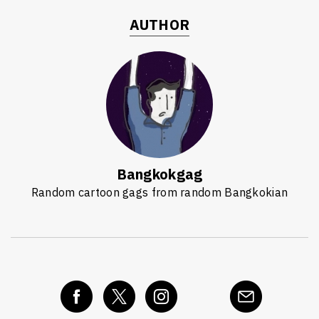
AUTHOR
ค้นหา
SHARE
TWEET
LINE
EMAIL
Bangkokgag
Random cartoon gags from random Bangkokian