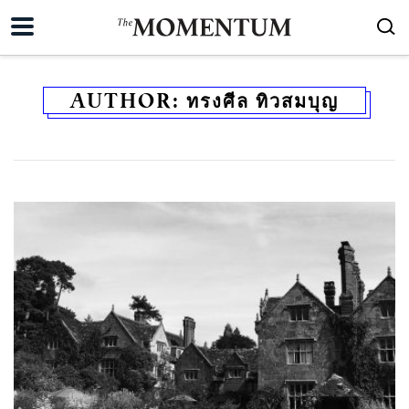
AUTHOR:
ทรงศีล ทิวสมบุญ