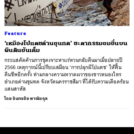
ค้นหา
SHARE
TWEET
LINE
EMAIL
Feature
‘เหมืองโปแตชด่านขุนทด’ ชะตากรรมขมขื่นบน
ผืนดินข้นเค็ม
กระแสคัดค้านการขุดเจาะหาแร่หวนกลับคืนมาเมื่อปลายปี
2566 เหตุการณ์นี้เปรียบเสมือน ‘การปลุกผีโปแตช’ ให้ฟื้น
คืนชีพอีกครั้ง ท่ามกลางความหวาดผวาของชาวหนองไทร
อำเภอด่านขุนทด จังหวัดนครราชสีมา ที่ได้รับความเดือดร้อน
แสนสาหัส
โดย
อินทรชัย พาณิชกุล