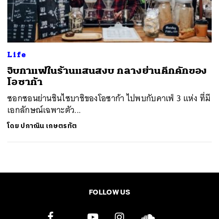
ค้นหา
SHARE
TWEET
LINE
EMAIL
Life
จิบกาแฟในร้านแสนสงบ กลางย่านคึกคักของ
โอซาก้า
ซอกซอนย่านชินไซบาชิของโอซาก้า ไปพบกับคาเฟ่ 3 แห่ง ที่มี
เอกลักษณ์เฉพาะตัว...
โดย
ปภาณิน เกษตรทัต
FOLLOW US