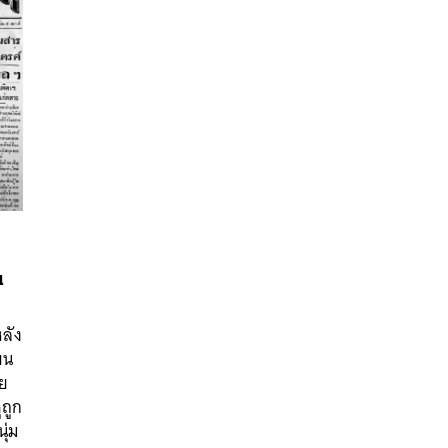
น
นหา
หลัง
SHARE
TWEET
LINE
EMAIL
ยน
ชย
ูถูก
ุ่ม