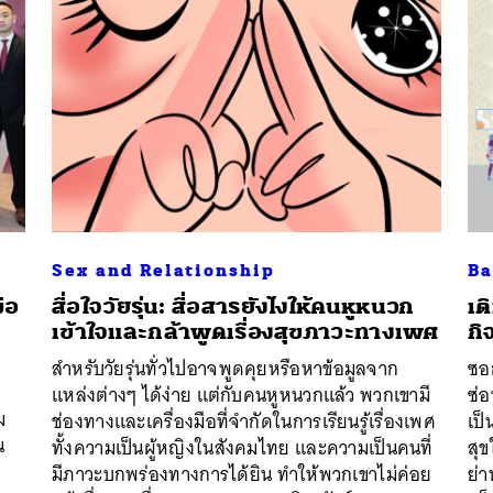
Sex and Relationship
Ba
ือ
สื่อใจวัยรุ่น: สื่อสารยังไงให้คนหูหนวก
เต
เข้าใจและกล้าพูดเรื่องสุขภาวะทางเพศ
กิ
สำหรับวัยรุ่นทั่วไปอาจพูดคุยหรือหาข้อมูลจาก
ซอ
นหา
แหล่งต่างๆ ได้ง่าย แต่กับคนหูหนวกแล้ว พวกเขามี
ซ่อ
SHARE
TWEET
LINE
EMAIL
ม
ช่องทางและเครื่องมือที่จำกัดในการเรียนรู้เรื่องเพศ
เป็
น
ทั้งความเป็นผู้หญิงในสังคมไทย และความเป็นคนที่
สุข
มีภาวะบกพร่องทางการได้ยิน ทำให้พวกเขาไม่ค่อย
ย่า